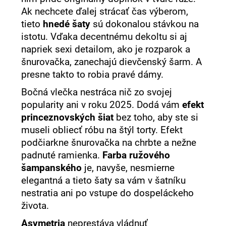
Ak nechcete ďalej strácať čas výberom,
tieto
hnedé šaty
sú dokonalou stávkou na
istotu. Vďaka decentnému dekoltu si aj
napriek sexi detailom, ako je rozparok a
šnurovačka, zanechajú dievčenský šarm. A
presne takto to robia pravé dámy.
Bočná vlečka nestráca nič zo svojej
popularity ani v roku 2025. Dodá vám
efekt
princeznovských šiat
bez toho, aby ste si
museli obliecť róbu na štýl torty. Efekt
podčiarkne šnurovačka na chrbte a nežne
padnuté ramienka.
Farba ružového
šampanského
je, navyše, nesmierne
elegantná a tieto šaty sa vám v šatníku
nestratia ani po vstupe do dospeláckeho
života.
Asymetria
neprestáva vládnuť