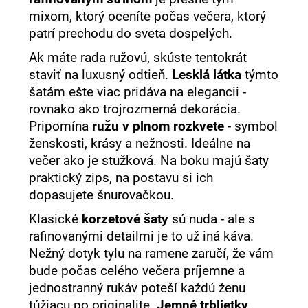
mixom, ktorý oceníte počas večera, ktorý
patrí prechodu do sveta dospelých.
Ak máte rada ružovú, skúste tentokrát
staviť na luxusný odtieň.
Lesklá látka
týmto
šatám ešte viac pridáva na elegancii -
rovnako ako trojrozmerná dekorácia.
Pripomína
ružu v plnom rozkvete
- symbol
ženskosti, krásy a nežnosti. Ideálne na
večer ako je stužková. Na boku majú šaty
praktický zips, na postavu si ich
dopasujete šnurovačkou.
Klasické
korzetové šaty
sú nuda - ale s
rafinovanými detailmi je to už iná káva.
Nežný dotyk tylu na ramene zaručí, že vám
bude počas celého večera príjemne a
jednostranný rukáv poteší každú ženu
túžiacu po originalite.
Jemné trblietky