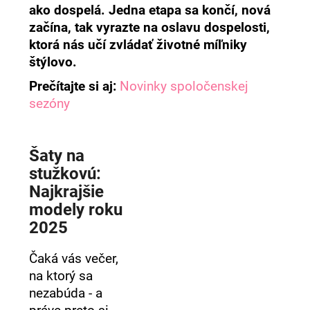
ako dospelá. Jedna etapa sa končí, nová
á
začína, tak vyrazte na oslavu dospelosti,
j
ktorá nás učí zvládať životné míľniky
s
štýlovo.
ť
Prečítajte si aj:
Novinky spoločenskej
?
sezóny
Šaty na
HĽADAŤ
stužkovú:
Najkrajšie
modely roku
O
2025
d
p
Čaká vás večer,
o
na ktorý sa
r
nezabúda - a
ú