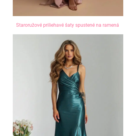
Staroružové priliehavé šaty spustené na ramená