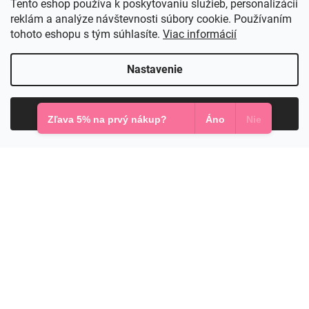
Tento eshop používa k poskytovaniu služieb, personalizácii
reklám a analýze návštevnosti súbory cookie. Používaním
tohoto eshopu s tým súhlasíte.
Viac informácií
Nastavenie
Červené spoločenské šaty spustené na ramená
Súhlasím
Zľava 5% na prvý nákup?
Áno
Nie
Ak práve vyberáte
šaty na stužkovú
,
nezabúdajte na to, že trendy môžu byť len
inšpiráciou. Najkrajšie šaty sú nakoniec
vždy tie, v ktorých sa cítite sama
sebou,
pohodlne, sebavedomo a
autenticky
. K tomu vám pomôže, ak
zohľadníte váš
typ postavy, farbu pleti a
osobný štýl
. Základom je správne
rozpoznať,
aký ste farebný typ
. Zistite to v