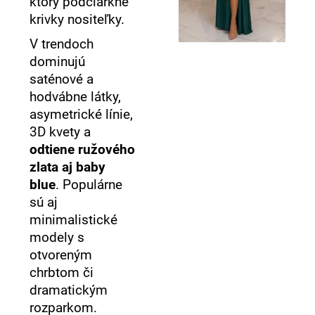
ktorý podčiarkne
krivky nositeľky.
V trendoch
dominujú
saténové a
hodvábne látky,
asymetrické línie,
3D kvety a
odtiene ružového
zlata aj baby
blue
. Populárne
sú aj
minimalistické
modely s
otvoreným
chrbtom či
dramatickým
rozparkom.