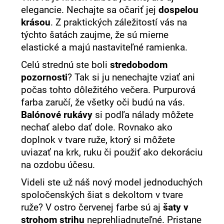
elegancie. Nechajte sa očariť jej
dospelou
krásou
. Z praktických záležitostí vás na
týchto šatách zaujme, že sú mierne
elastické a majú nastaviteľné ramienka.
Celú strednú ste boli
stredobodom
pozornosti
? Tak si ju nenechajte vziať ani
počas tohto dôležitého večera. Purpurová
farba zaručí, že všetky oči budú na vás.
Balónové rukávy
si podľa nálady môžete
nechať alebo dať dole. Rovnako ako
doplnok v tvare ruže, ktorý si môžete
uviazať na krk, ruku či použiť ako dekoráciu
na ozdobu účesu.
Videli ste už náš nový model jednoduchých
spoločenských šiat s dekoltom v tvare
ruže? V ostro červenej farbe sú aj
šaty v
strohom strihu
neprehliadnuteľné. Pristane