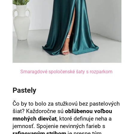
Smaragdové spoločenské šaty s rozparkom
Pastely
Čo by to bolo za stužkovú bez pastelových
šiat? Každoročne sú
obľúbenou voľbou
mnohých dievčat
, ktoré definuje neha a
jemnosť. Spojenie nevinných farieb s
rafinovaným strihom
je presne tým