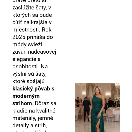
práve preto si
č
a
zaslúžite šaty, v
m
ktorých sa bude
e
cítiť najkrajšia v
miestnosti. Rok
2025 prináša do
módy svieži
závan nadčasovej
elegancie a
osobitosti. Na
výslní sú šaty,
ktoré spájajú
klasický pôvab s
moderným
strihom
. Dôraz sa
kladie na kvalitné
materiály, jemné
detaily a strih,