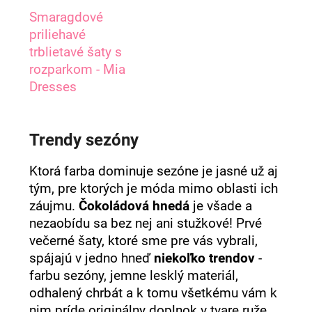
Smaragdové
priliehavé
trblietavé šaty s
rozparkom - Mia
Dresses
Trendy sezóny
Ktorá farba dominuje sezóne je jasné už aj
tým, pre ktorých je móda mimo oblasti ich
záujmu.
Čokoládová hnedá
je všade a
nezaobídu sa bez nej ani stužkové! Prvé
večerné šaty, ktoré sme pre vás vybrali,
spájajú v jedno hneď
niekoľko trendov
-
farbu sezóny, jemne lesklý materiál,
odhalený chrbát a k tomu všetkému vám k
nim príde originálny doplnok v tvare ruže.