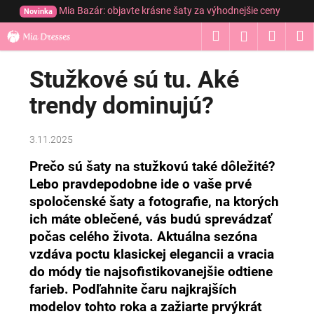
K
Prejsť
Mia Bazár: objavte krásne šaty za výhodnejšie ceny
Novinka
na
o
obsah
Hľadať
Nákup
M
Prihláseni
Späť
Späť
š
í
košík
Stužkové sú tu. Aké
Č
k
o
trendy dominujú?
p
o
3.11.2025
t
r
Prečo sú šaty na stužkovú také dôležité?
Lebo pravdepodobne ide o vaše prvé
e
spoločenské šaty a fotografie, na ktorých
b
ich máte oblečené, vás budú sprevádzať
u
počas celého života. Aktuálna sezóna
j
vzdáva poctu klasickej elegancii a vracia
e
do módy tie najsofistikovanejšie odtiene
t
farieb. Podľahnite čaru najkrajších
e
modelov tohto roka a zažiarte prvýkrát
n