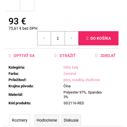
93 €
75,61 € bez DPH
Jednotková
DO KOŠÍKA
cena:
OPÝTAŤ SA
STRÁŽIŤ
ZDIEĽAŤ
Kategória
:
Dlhé šaty
Farba
:
červená
Príležitosť
:
ples
,
svadba
,
stužková
Krajina pôvodu
:
Čína
Polyester 97%, Spandex
Materiál
:
3%
Kód produktu
:
SD2116-RED
Rozmery
Hodnotenie
Diskusia