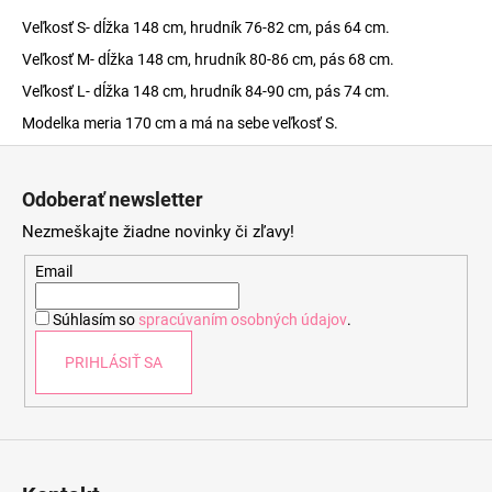
Veľkosť S- dĺžka 148 cm, hrudník 76-82 cm, pás 64 cm.
Veľkosť M- dĺžka 148 cm, hrudník 80-86 cm, pás 68 cm.
Veľkosť L- dĺžka 148 cm, hrudník 84-90 cm, pás 74 cm.
Modelka meria 170 cm a má na sebe veľkosť S.
Z
á
Odoberať newsletter
p
Nezmeškajte žiadne novinky či zľavy!
ä
t
Email
i
Súhlasím so
spracúvaním osobných údajov
.
e
PRIHLÁSIŤ SA