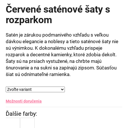
produktu
Červené saténové šaty s
je
0,0
rozparkom
z
5
hviezdičiek.
Satén je zárukou podmanivého vzhľadu s veľkou
dávkou elegancie a noblesy a tieto saténové šaty nie
sú výnimkou. K dokonalému vzhľadu prispeje
rozparok a decentné kamienky, ktoré zdobia dekolt.
Šaty sú na prsiach vystužené, na chrbte majú
šnurovanie a na sukni sa zapínajú zipsom. Súčasťou
šiat sú odnímateľné ramienka.
Možnosti doručenia