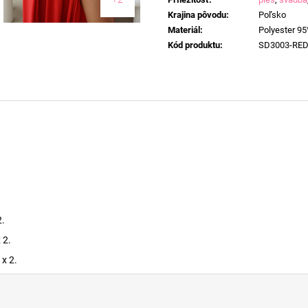
Krajina pôvodu
:
Poľsko
Materiál
:
Polyester 95
Kód produktu
:
SD3003-RE
2.
 2.
x 2.