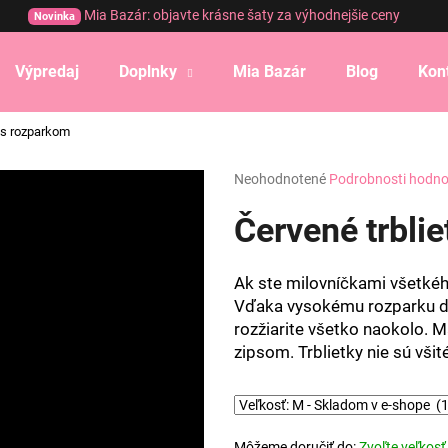
Mia Bazár: objavte krásne šaty za výhodnejšie ceny
Novinka
Výpredaj
Doplnky
Mia Bazár
Blog
Kon
Čo potrebujete nájsť?
y s rozparkom
Priemerné
Neohodnotené
Podrobnosti hodno
HĽADAŤ
hodnotenie
produktu
Červené trbli
je
0,0
Odporúčame
z
Ak ste milovníčkami všetkého
5
Vďaka vysokému rozparku do
hviezdičiek.
rozžiarite všetko naokolo. Ma
zipsom. Trblietky nie sú vši
Môžeme doručiť do:
Zvoľte veľkosť