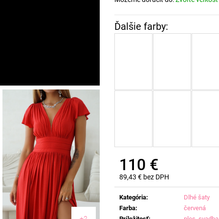
110 €
89,43 € bez DPH
Jednotková
cena:
Kategória
:
Dlhé šaty
Farba
:
červená
+2
Príležitosť
:
ples
,
svadba