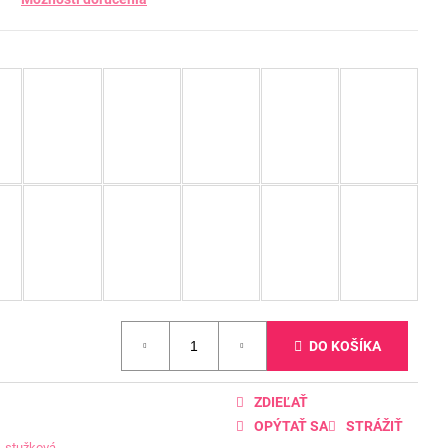
DO KOŠÍKA
ZDIEĽAŤ
OPÝTAŤ SA
STRÁŽIŤ
,
stužková