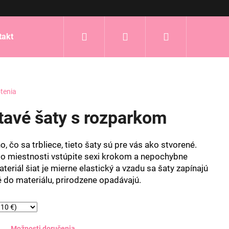
Hľadať
Prihlásenie
Nákupný
takt
košík
tenia
etavé šaty s rozparkom
, čo sa trbliece, tieto šaty sú pre vás ako stvorené.
 miestnosti vstúpite sexi krokom a nepochybne
teriál šiat je mierne elastický a vzadu sa šaty zapínajú
té do materiálu, prirodzene opadávajú.
Možnosti doručenia