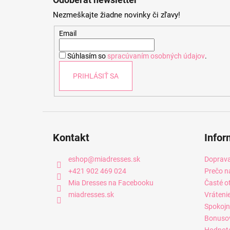
p
Nezmeškajte žiadne novinky či zľavy!
ä
t
Email
i
Súhlasím so
spracúvaním osobných údajov
.
e
PRIHLÁSIŤ SA
Kontakt
Infor
eshop
@
miadresses.sk
Doprava
+421 902 469 024
Prečo n
Mia Dresses na Facebooku
Časté o
miadresses.sk
Vráteni
Spokojn
Bonuso