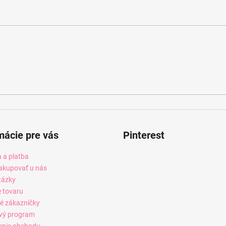
mácie pre vás
Pinterest
 a platba
akupovať u nás
tázky
e tovaru
é zákazníčky
vý program