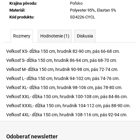
Krajina pôvodu
:
Poľsko
Materiál
:
Polyester 95%, Elastan 5%
Kód produktu
:
SD4226-CYCL
Rozmery
Hodnotenie (1)
Diskusia
Veľkosť XS- dĺžka 150 cm, hrudník 82-90 cm, pás 66-68 cm.
Veľkosť S- dĺžka 150 cm, hrudník 86-94 cm, pás 68-70 cm.
Veľkosť M- dĺžka 150 cm, hrudník 90-98 cm, pás 72-74 cm.
Veľkosť L- dĺžka 150 cm, hrudník 94-102 cm, pás 74-76 cm.
Veľkosť XL- dĺžka 150 cm, hrudník 98-106 cm, pás 78-80 cm.
Veľkosť XXL- dĺžka 150 cm, hrudník 100-108 cm, pás 84-86 cm.
Veľkosť XXXL- dĺžka 150 cm, hrudník 104-112 cm, pás 88-90 cm.
Veľkosť 4XL- dĺžka 150 cm, hrudník 108-116 cm, pás 92-94 cm.
Z
á
Odoberať newsletter