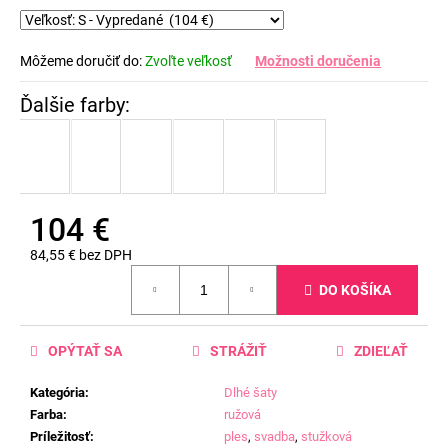
Môžeme doručiť do:
Zvoľte veľkosť
Možnosti doručenia
104 €
84,55 € bez DPH
Jednotková
DO KOŠÍKA
cena:
OPÝTAŤ SA
STRÁŽIŤ
ZDIEĽAŤ
Kategória
:
Dlhé šaty
Farba
:
ružová
Príležitosť
:
ples
,
svadba
,
stužková