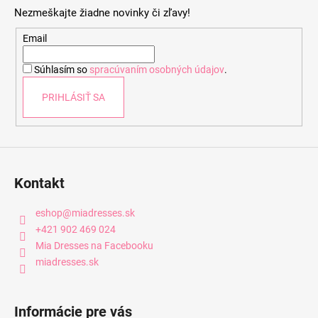
p
Nezmeškajte žiadne novinky či zľavy!
ä
t
Email
i
Súhlasím so
spracúvaním osobných údajov
.
e
PRIHLÁSIŤ SA
Kontakt
eshop
@
miadresses.sk
+421 902 469 024
Mia Dresses na Facebooku
miadresses.sk
Informácie pre vás