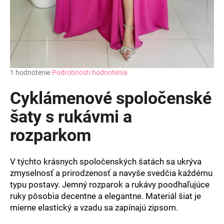
Priemerné
1 hodnotenie
Podrobnosti hodnotenia
hodnotenie
produktu
Cyklámenové spoločenské
je
5,0
šaty s rukávmi a
z
rozparkom
5
hviezdičiek.
V týchto krásnych spoločenských šatách sa ukrýva
zmyselnosť a prirodzenosť a navyše svedčia každému
typu postavy. Jemný rozparok a rukávy poodhaľujúce
ruky pôsobia decentne a elegantne. Materiál šiat je
mierne elastický a vzadu sa zapínajú zipsom.