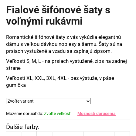
produktu
Fialové šifónové šaty s
je
0,0
voľnými rukávmi
z
5
hviezdičiek.
Romantické šifónové šaty z vás vykúzlia elegantnú
dámu s veľkou dávkou noblesy a šarmu. Šaty sú na
prsiach vystužené a vzadu sa zapínajú zipsom.
Veľkosti S, M, L - na prsiach vystužené, zips na zadnej
strane
Veľkosti XL, XXL, 3XL, 4XL - bez výstuže, v páse
gumička
Môžeme doručiť do:
Zvoľte veľkosť
Možnosti doručenia