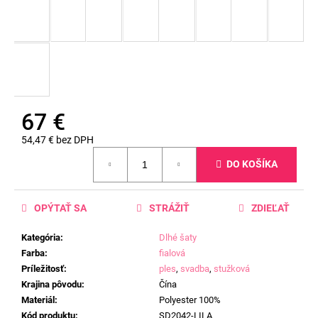
67 €
54,47 € bez DPH
Jednotková
DO KOŠÍKA
cena:
OPÝTAŤ SA
STRÁŽIŤ
ZDIEĽAŤ
Kategória
:
Dlhé šaty
Farba
:
fialová
Príležitosť
:
ples
,
svadba
,
stužková
Krajina pôvodu
:
Čína
Materiál
:
Polyester 100%
Kód produktu
:
SD2042-LILA