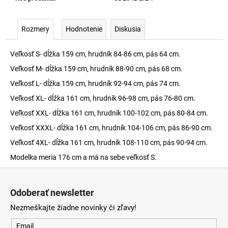
Rozmery
Hodnotenie
Diskusia
Veľkosť S- dĺžka 159 cm, hrudník 84-86 cm, pás 64 cm.
Veľkosť M- dĺžka 159 cm, hrudník 88-90 cm, pás 68 cm.
Veľkosť L- dĺžka 159 cm, hrudník 92-94 cm, pás 74 cm.
Veľkosť XL- dĺžka 161 cm, hrudník 96-98 cm, pás 76-80 cm.
Veľkosť XXL- dĺžka 161 cm, hrudník 100-102 cm, pás 80-84 cm.
Veľkosť XXXL- dĺžka 161 cm, hrudník 104-106 cm, pás 86-90 cm.
Veľkosť 4XL- dĺžka 161 cm, hrudník 108-110 cm, pás 90-94 cm.
Modelka meria 176 cm a má na sebe veľkosť S.
Z
á
Odoberať newsletter
p
Nezmeškajte žiadne novinky či zľavy!
ä
t
Email