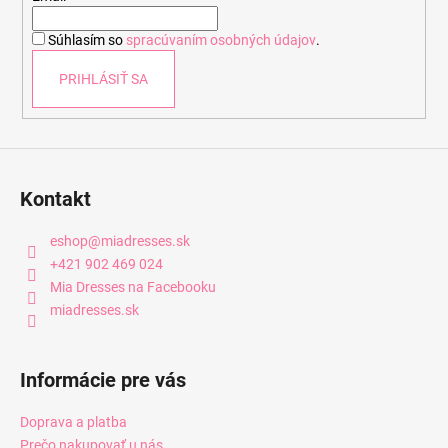
i
Súhlasím so
spracúvaním osobných údajov
.
e
PRIHLÁSIŤ SA
Kontakt
eshop
@
miadresses.sk
+421 902 469 024
Mia Dresses na Facebooku
miadresses.sk
Informácie pre vás
Doprava a platba
Prečo nakupovať u nás