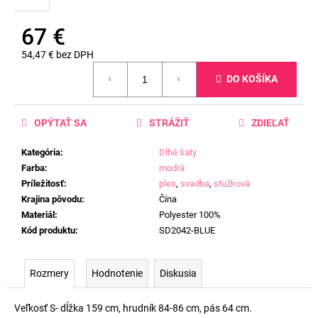
67 €
54,47 € bez DPH
Jednotková
DO KOŠÍKA
cena:
OPÝTAŤ SA
STRÁŽIŤ
ZDIEĽAŤ
Kategória
:
Dlhé šaty
Farba
:
modrá
Príležitosť
:
ples
,
svadba
,
stužková
Krajina pôvodu
:
Čína
Materiál
:
Polyester 100%
Kód produktu
:
SD2042-BLUE
Rozmery
Hodnotenie
Diskusia
Veľkosť S- dĺžka 159 cm, hrudník 84-86 cm, pás 64 cm.