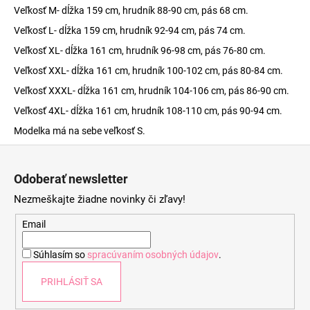
Veľkosť M- dĺžka 159 cm, hrudník 88-90 cm, pás 68 cm.
Veľkosť L- dĺžka 159 cm, hrudník 92-94 cm, pás 74 cm.
Veľkosť XL- dĺžka 161 cm, hrudník 96-98 cm, pás 76-80 cm.
Veľkosť XXL- dĺžka 161 cm, hrudník 100-102 cm, pás 80-84 cm.
Veľkosť XXXL- dĺžka 161 cm, hrudník 104-106 cm, pás 86-90 cm.
Veľkosť 4XL- dĺžka 161 cm, hrudník 108-110 cm, pás 90-94 cm.
Modelka má na sebe veľkosť S.
Z
á
Odoberať newsletter
p
Nezmeškajte žiadne novinky či zľavy!
ä
t
Email
i
Súhlasím so
spracúvaním osobných údajov
.
e
PRIHLÁSIŤ SA