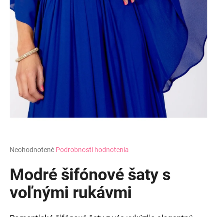
Priemerné
Neohodnotené
Podrobnosti hodnotenia
hodnotenie
produktu
Modré šifónové šaty s
je
0,0
voľnými rukávmi
z
5
hviezdičiek.