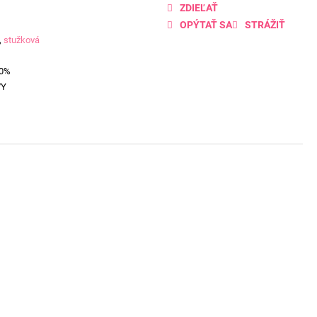
ZDIEĽAŤ
OPÝTAŤ SA
STRÁŽIŤ
,
stužková
00%
VY