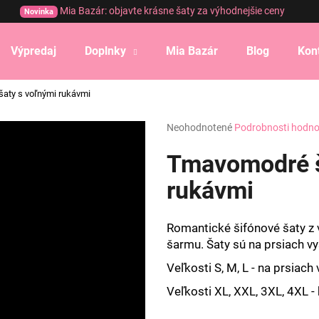
Mia Bazár: objavte krásne šaty za výhodnejšie ceny
Novinka
Výpredaj
Doplnky
Mia Bazár
Blog
Kon
Čo potrebujete nájsť?
aty s voľnými rukávmi
Priemerné
Neohodnotené
Podrobnosti hodno
HĽADAŤ
hodnotenie
produktu
Tmavomodré š
je
0,0
rukávmi
Odporúčame
z
5
hviezdičiek.
Romantické šifónové šaty z 
šarmu. Šaty sú na prsiach v
Veľkosti S, M, L - na prsiach
Veľkosti XL, XXL, 3XL, 4XL -