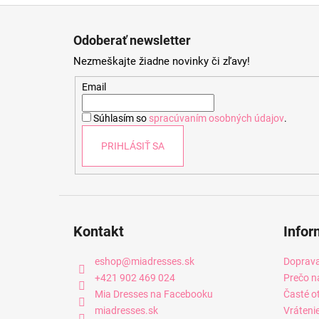
Z
á
Odoberať newsletter
p
Nezmeškajte žiadne novinky či zľavy!
ä
t
Email
i
Súhlasím so
spracúvaním osobných údajov
.
e
PRIHLÁSIŤ SA
Kontakt
Infor
eshop
@
miadresses.sk
Doprava
+421 902 469 024
Prečo n
Mia Dresses na Facebooku
Časté o
miadresses.sk
Vráteni