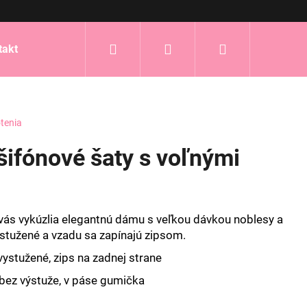
Hľadať
Prihlásenie
Nákupný
takt
košík
tenia
ifónové šaty s voľnými
vás vykúzlia elegantnú dámu s veľkou dávkou noblesy a
ystužené a vzadu sa zapínajú zipsom.
 vystužené, zips na zadnej strane
 bez výstuže, v páse gumička