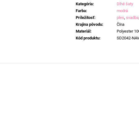
cena:
Kategória
:
Dlhé šaty
Farba
:
modrá
Príležitosť
:
ples
,
svadba
Krajina pôvodu
:
Čína
Materiál
:
Polyester 1
Kód produktu
:
SD2042-NA