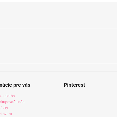
mácie pre vás
Pinterest
 a platba
akupovať u nás
tázky
e tovaru