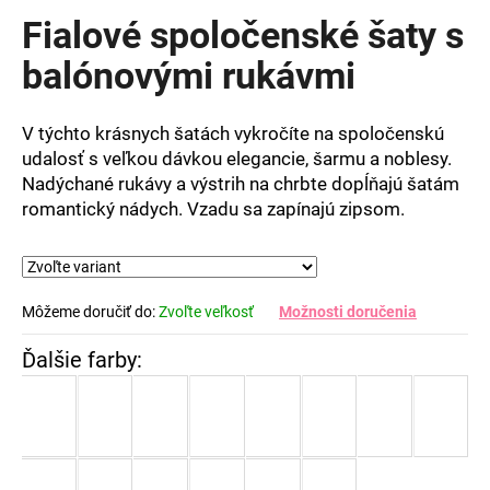
produktu
Fialové spoločenské šaty s
je
0,0
balónovými rukávmi
z
5
hviezdičiek.
V týchto krásnych šatách vykročíte na spoločenskú
udalosť s veľkou dávkou elegancie, šarmu a noblesy.
Nadýchané rukávy a výstrih na chrbte dopĺňajú šatám
romantický nádych. Vzadu sa zapínajú zipsom.
Môžeme doručiť do:
Zvoľte veľkosť
Možnosti doručenia