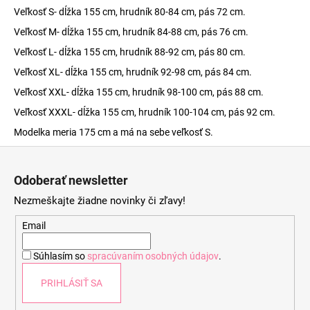
Veľkosť S- dĺžka 155 cm, hrudník 80-84 cm, pás 72 cm.
Veľkosť M- dĺžka 155 cm, hrudník 84-88 cm, pás 76 cm.
Veľkosť L- dĺžka 155 cm, hrudník 88-92 cm, pás 80 cm.
Veľkosť XL- dĺžka 155 cm, hrudník 92-98 cm, pás 84 cm.
Veľkosť XXL- dĺžka 155 cm, hrudník 98-100 cm, pás 88 cm.
Veľkosť XXXL- dĺžka 155 cm, hrudník 100-104 cm, pás 92 cm.
Modelka meria 175 cm a má na sebe veľkosť S.
Z
á
Odoberať newsletter
p
Nezmeškajte žiadne novinky či zľavy!
ä
t
Email
i
Súhlasím so
spracúvaním osobných údajov
.
e
PRIHLÁSIŤ SA