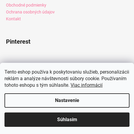
Obchodné podmienky
Ochrana osobných údajov
Kontakt
Pinterest
Facebook
Tento eshop používa k poskytovaniu služieb, personalizácii
reklám a analýze návštevnosti súbory cookie. Používaním
tohoto eshopu s tým súhlasíte.
Viac informácií
Instagram
Nastavenie
Vytvoril Shoptet
Súhlasím
Copyright 2026
Mia Dresses
. Všetky práva vyhradené.