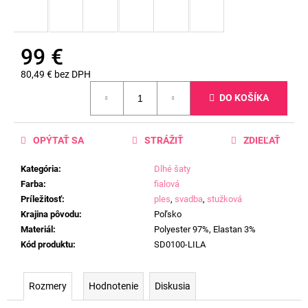
99 €
80,49 € bez DPH
Jednotková
DO KOŠÍKA
cena:
OPÝTAŤ SA
STRÁŽIŤ
ZDIEĽAŤ
Kategória
:
Dlhé šaty
Farba
:
fialová
Príležitosť
:
ples
,
svadba
,
stužková
Krajina pôvodu
:
Poľsko
Materiál
:
Polyester 97%, Elastan 3%
Kód produktu
:
SD0100-LILA
Rozmery
Hodnotenie
Diskusia