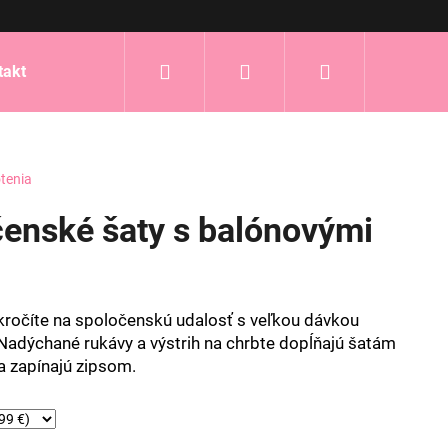
Hľadať
Prihlásenie
Nákupný
takt
košík
tenia
čenské šaty s balónovými
kročíte na spoločenskú udalosť s veľkou dávkou
 Nadýchané rukávy a výstrih na chrbte dopĺňajú šatám
a zapínajú zipsom.