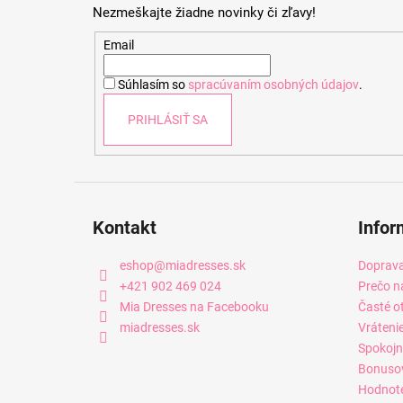
Nezmeškajte žiadne novinky či zľavy!
ä
t
Email
i
Súhlasím so
spracúvaním osobných údajov
.
e
PRIHLÁSIŤ SA
Kontakt
Infor
eshop
@
miadresses.sk
Doprava
+421 902 469 024
Prečo n
Mia Dresses na Facebooku
Časté o
miadresses.sk
Vráteni
Spokojn
Bonuso
Hodnot