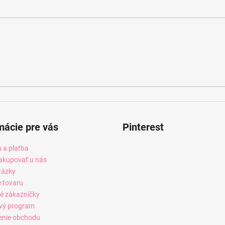
mácie pre vás
Pinterest
 a platba
akupovať u nás
tázky
e tovaru
é zákazníčky
vý program
enie obchodu