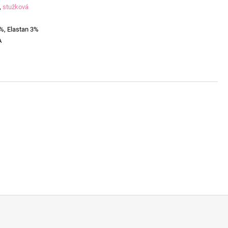
,
stužková
%, Elastan 3%
A