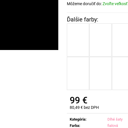
Môžeme doručiť do:
Zvoľte veľkosť
99 €
80,49 € bez DPH
Jednotková
cena:
Kategória
:
Dlhé šaty
Farba
:
fialová