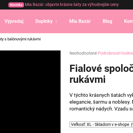
Mia Bazár: objavte krásne šaty za výhodnejšie ceny
Novinka
Výpredaj
Doplnky
Mia Bazár
Blog
Kon
Čo potrebujete nájsť?
aty s balónovými rukávmi
Priemerné
Neohodnotené
Podrobnosti hodno
HĽADAŤ
hodnotenie
produktu
Fialové spolo
je
0,0
rukávmi
Odporúčame
z
5
hviezdičiek.
V týchto krásnych šatách vy
elegancie, šarmu a noblesy.
romantický nádych. Vzadu s