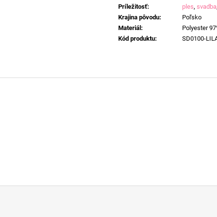
Príležitosť
:
ples
,
svadba
Krajina pôvodu
:
Poľsko
Materiál
:
Polyester 97
Kód produktu
:
SD0100-LIL