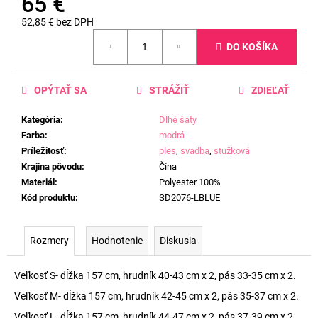
65 €
52,85 € bez DPH
Jednotková
DO KOŠÍKA
cena:
OPÝTAŤ SA
STRÁŽIŤ
ZDIEĽAŤ
Kategória
:
Dlhé šaty
Farba
:
modrá
Príležitosť
:
ples
,
svadba
,
stužková
Krajina pôvodu
:
Čína
Materiál
:
Polyester 100%
Kód produktu
:
SD2076-LBLUE
Rozmery
Hodnotenie
Diskusia
Veľkosť S- dĺžka 157 cm, hrudník 40-43 cm x 2, pás 33-35 cm x 2.
Veľkosť M- dĺžka 157 cm, hrudník 42-45 cm x 2, pás 35-37 cm x 2.
Veľkosť L- dĺžka 157 cm, hrudník 44-47 cm x 2, pás 37-39 cm x 2.