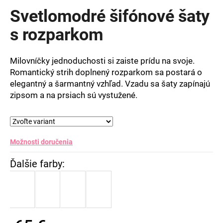
produktu
Svetlomodré šifónové šaty
je
0,0
s rozparkom
z
5
hviezdičiek.
Milovníčky jednoduchosti si zaiste prídu na svoje.
Romantický strih doplnený rozparkom sa postará o
elegantný a šarmantný vzhľad. Vzadu sa šaty zapínajú
zipsom a na prsiach sú vystužené.
Možnosti doručenia