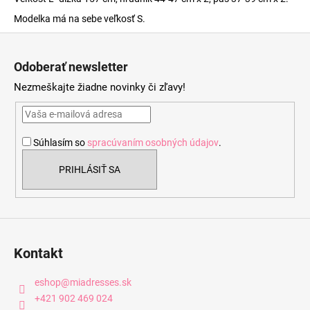
Modelka má na sebe veľkosť S.
Z
á
Odoberať newsletter
p
Nezmeškajte žiadne novinky či zľavy!
ä
t
i
Súhlasím so
spracúvaním osobných údajov
.
e
PRIHLÁSIŤ SA
Kontakt
eshop
@
miadresses.sk
+421 902 469 024