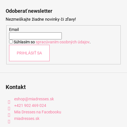
Z
á
Odoberať newsletter
p
Nezmeškajte žiadne novinky či zľavy!
ä
t
Email
i
Súhlasím so
spracúvaním osobných údajov
.
e
PRIHLÁSIŤ SA
Kontakt
eshop
@
miadresses.sk
+421 902 469 024
Mia Dresses na Facebooku
miadresses.sk