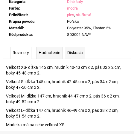
Kategória
:
Dlhé šaty
Farba
:
modrá
Príležitosť
:
ples
,
stužková
Krajina pôvodu
:
Poľsko
Materiál
:
Polyester 95%, Elastan 5%
Kód produktu
:
SD3004-NAVY
Rozmery
Hodnotenie
Diskusia
Veľkosť XS- dĺžka 145 cm, hrudník 40-43 cm x 2, pás 32 x 2 cm,
boky 45-48 cm x 2.
Veľkosť S- dĺžka 145 cm, hrudník 42-45 cm x 2, pás 34 x 2 cm,
boky 47-50 cm x 2.
Veľkosť M- dĺžka 147 cm, hrudník 44-47 cm x 2, pás 36 x 2 cm,
boky 49-52 cm x 2.
Veľkosť L- dĺžka 147 cm, hrudník 46-49 cm x 2, pás 38 x 2 cm,
boky 51-54 cm x 2.
Modelka má na sebe veľkosť XS.