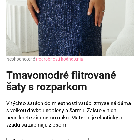
Priemerné
Neohodnotené
Podrobnosti hodnotenia
hodnotenie
produktu
Tmavomodré flitrované
je
0,0
šaty s rozparkom
z
5
hviezdičiek.
V týchto šatách do miestnosti vstúpi zmyselná dáma
s veľkou dávkou noblesy a šarmu. Zaiste v nich
neuniknete žiadnemu očku. Materiál je elastický a
vzadu sa zapínajú zipsom.