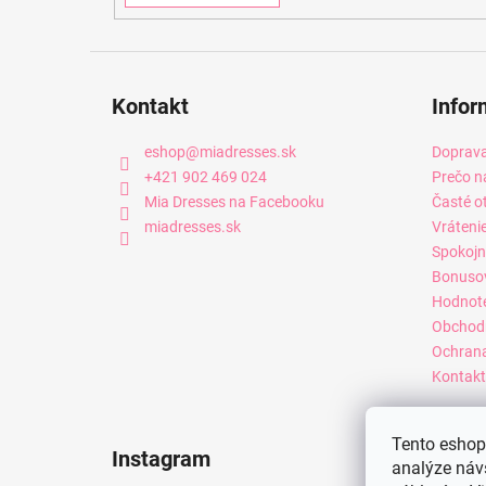
Kontakt
Infor
eshop
@
miadresses.sk
Doprava
+421 902 469 024
Prečo n
Mia Dresses na Facebooku
Časté o
miadresses.sk
Vráteni
Spokojn
Bonuso
Hodnot
Obchod
Ochrana
Kontakt
Tento eshop 
Instagram
analýze náv