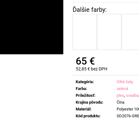
65 €
52,85 € bez DPH
Jednotková
cena:
Kategória
:
Dlhé šaty
Farba
:
zelená
Príležitosť
:
ples
,
svadba
Krajina pôvodu
:
Čína
Materiál
:
Polyester 1
Kód produktu
:
SD2076-GR