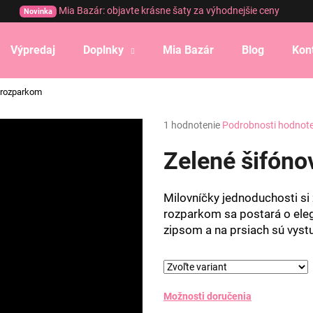
Mia Bazár: objavte krásne šaty za výhodnejšie ceny
Novinka
Výpredaj
Doplnky
Mia Bazár
Blog
Kon
Čo potrebujete nájsť?
s rozparkom
Priemerné
1 hodnotenie
Podrobnosti hodnot
HĽADAŤ
hodnotenie
produktu
Zelené šifóno
je
5,0
Odporúčame
z
Milovníčky jednoduchosti si 
5
rozparkom sa postará o eleg
hviezdičiek.
zipsom a na prsiach sú vyst
Možnosti doručenia