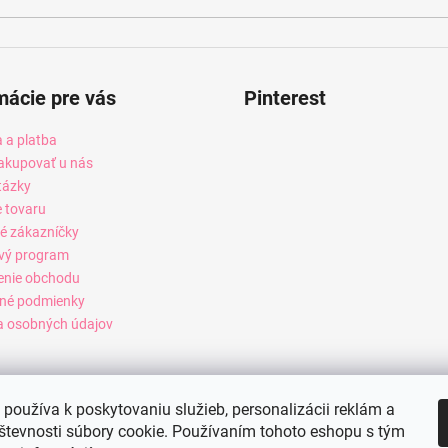
mácie pre vás
Pinterest
 a platba
akupovať u nás
tázky
e tovaru
é zákazníčky
vý program
enie obchodu
né podmienky
 osobných údajov
používa k poskytovaniu služieb, personalizácii reklám a
števnosti súbory cookie. Používaním tohoto eshopu s tým