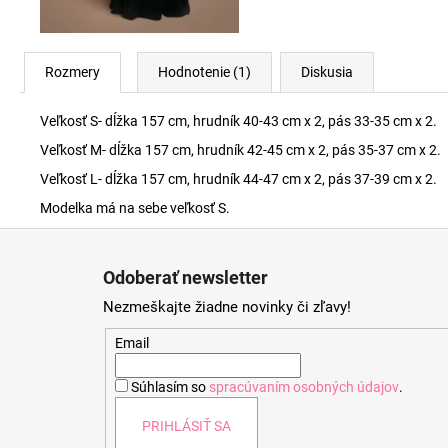
Rozmery
Hodnotenie (1)
Diskusia
Veľkosť S- dĺžka 157 cm, hrudník 40-43 cm x 2, pás 33-35 cm x 2.
Veľkosť M- dĺžka 157 cm, hrudník 42-45 cm x 2, pás 35-37 cm x 2.
Veľkosť L- dĺžka 157 cm, hrudník 44-47 cm x 2, pás 37-39 cm x 2.
Modelka má na sebe veľkosť S.
Z
á
Odoberať newsletter
p
Nezmeškajte žiadne novinky či zľavy!
ä
t
Email
i
Súhlasím so
spracúvaním osobných údajov
.
e
PRIHLÁSIŤ SA