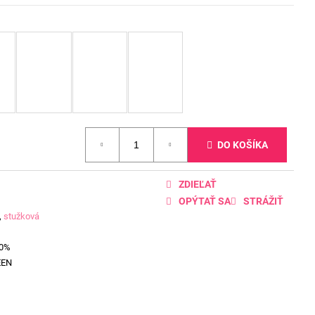
DO KOŠÍKA
ZDIEĽAŤ
OPÝTAŤ SA
STRÁŽIŤ
,
stužková
00%
EEN