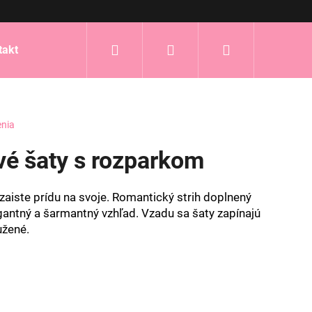
Hľadať
Prihlásenie
Nákupný
takt
košík
enia
vé šaty s rozparkom
zaiste prídu na svoje. Romantický strih doplnený
antný a šarmantný vzhľad. Vzadu sa šaty zapínajú
užené.