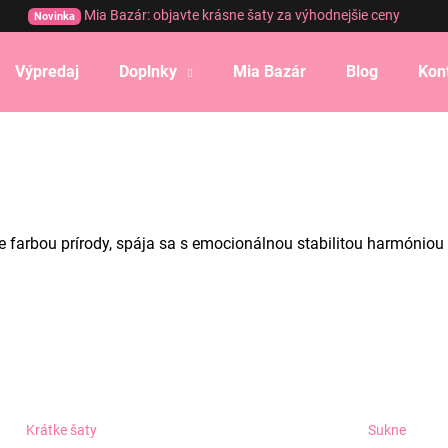
Mia Bazár: objavte krásne šaty za výhodnejšie ceny
Novinka
Výpredaj
Doplnky
Mia Bazár
Blog
Kon
Čo potrebujete nájsť?
HĽADAŤ
e farbou prírody, spája sa s emocionálnou stabilitou harmóniou a
Odporúčame
Krátke šaty
Sukne