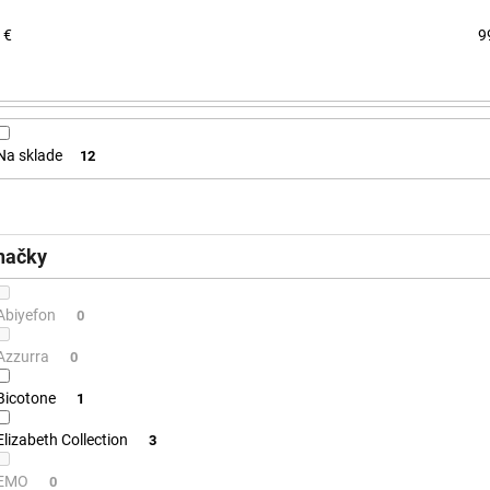
€
9
Na sklade
12
načky
Abiyefon
0
Azzurra
0
Bicotone
1
Elizabeth Collection
3
EMO
0