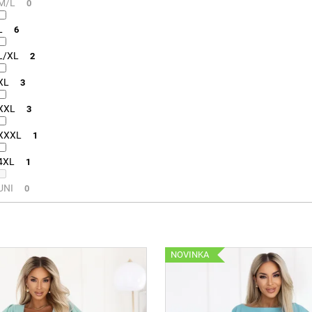
M/L
0
L
6
L/XL
2
XL
3
XXL
3
XXXL
1
4XL
1
UNI
0
NOVINKA