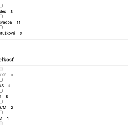
ples
3
svadba
11
stužková
3
eľkosť
XXS
0
XS
2
S
5
S/M
2
M
1