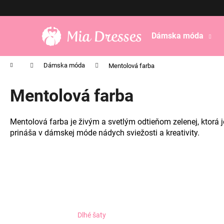
K
Prejsť
na
o
obsah
Späť
Späť
š
Dámska móda
do
do
í
obchodu
obchodu
k
Domov
Dámska móda
Mentolová farba
Mentolová farba
Mentolová farba je živým a svetlým odtieňom zelenej, ktorá j
prináša v dámskej móde nádych sviežosti a kreativity.
Dlhé šaty