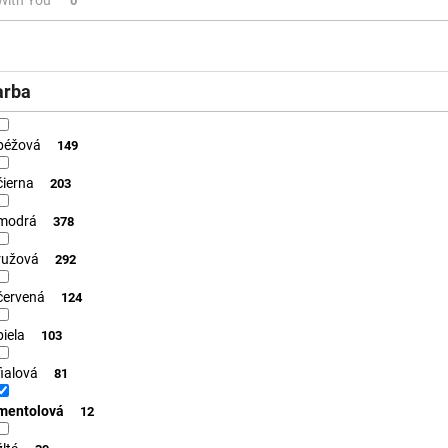
0
arba
béžová
149
čierna
203
modrá
378
ružová
292
červená
124
biela
103
fialová
81
mentolová
12