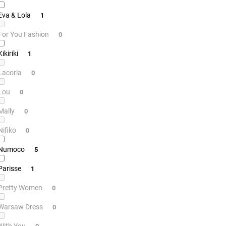
Eva & Lola
1
For You Fashion
0
Kikiriki
1
Lacoria
0
Lou
0
Mally
0
Nifiko
0
Numoco
5
Parisse
1
Pretty Women
0
Warsaw Dress
0
With You