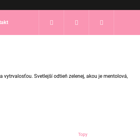
Hľadať
Prihlásenie
Nákupný
takt
košík
 vytrvalosťou. Svetlejší odtieň zelenej, akou je mentolová,
Topy