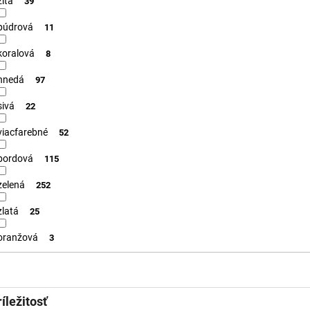
žltá
39
púdrová
11
koralová
8
hnedá
97
sivá
22
viacfarebné
52
bordová
115
zelená
252
zlatá
25
oranžová
3
íležitosť