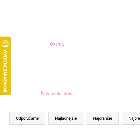
Overaly
Šaty podľa strihu
R
a
Odporúčame
Najlacnejšie
Najdrahšie
Najpre
d
e