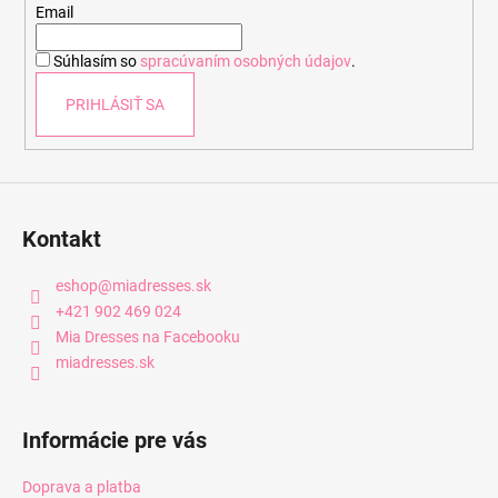
t
Email
i
Súhlasím so
spracúvaním osobných údajov
.
e
PRIHLÁSIŤ SA
Kontakt
eshop
@
miadresses.sk
+421 902 469 024
Mia Dresses na Facebooku
miadresses.sk
Informácie pre vás
Doprava a platba