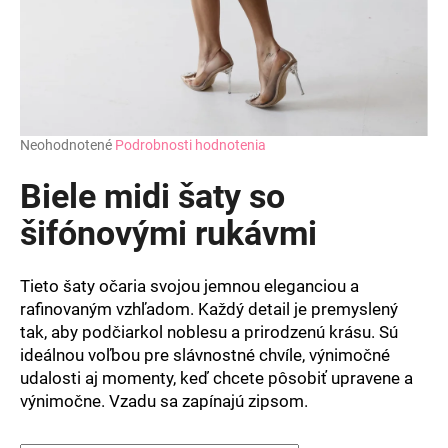
Priemerné
Neohodnotené
Podrobnosti hodnotenia
hodnotenie
produktu
Biele midi šaty so
je
0,0
šifónovými rukávmi
z
5
hviezdičiek.
Tieto šaty očaria svojou jemnou eleganciou a
rafinovaným vzhľadom. Každý detail je premyslený
tak, aby podčiarkol noblesu a prirodzenú krásu. Sú
ideálnou voľbou pre slávnostné chvíle, výnimočné
udalosti aj momenty, keď chcete pôsobiť upravene a
výnimočne. Vzadu sa zapínajú zipsom.