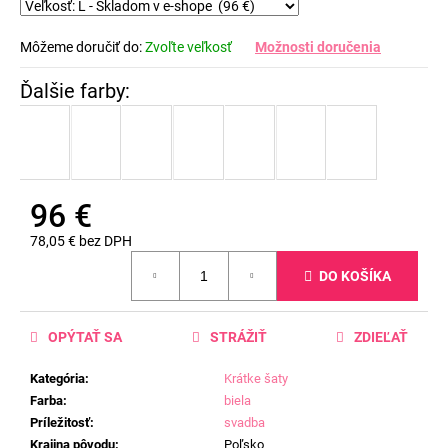
Môžeme doručiť do:
Zvoľte veľkosť
Možnosti doručenia
96 €
78,05 € bez DPH
Jednotková
DO KOŠÍKA
cena:
OPÝTAŤ SA
STRÁŽIŤ
ZDIEĽAŤ
Kategória
:
Krátke šaty
Farba
:
biela
Príležitosť
:
svadba
Krajina pôvodu
:
Poľsko