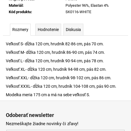
Materiál
:
Polyester 96%, Elastan 4%
Kód produktu
:
SK0116-WHITE
Rozmery
Hodnotenie
Diskusia
Veľkosť S- dĺžka 120 cm, hrudník 82-86 cm, pás 70 cm.
Veľkosť M- dĺžka 120 cm, hrudník 86-90 cm, pás 74 cm.
Veľkosť L- dĺžka 120 cm, hrudník 90-94 cm, pás 78 cm.
Veľkosť XL- dĺžka 120 cm, hrudník 94-98 cm, pás 82 cm.
Veľkosť XXL- dĺžka 120 cm, hrudník 98-102 cm, pás 86 cm.
Veľkosť XXXL- dĺžka 120 cm, hrudník 104-108 cm, pás 90 cm.
Modelka meria 175 cm a má na sebe veľkosť S.
Z
á
Odoberať newsletter
p
Nezmeškajte žiadne novinky či zľavy!
ä