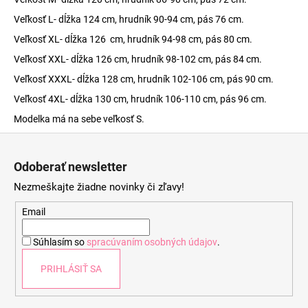
Veľkosť L- dĺžka 124 cm, hrudník 90-94 cm, pás 76 cm.
Veľkosť XL- dĺžka 126 cm, hrudník 94-98 cm, pás 80 cm.
Veľkosť XXL- dĺžka 126 cm, hrudník 98-102 cm, pás 84 cm.
Veľkosť XXXL- dĺžka 128 cm, hrudník 102-106 cm, pás 90 cm.
Veľkosť 4XL- dĺžka 130 cm, hrudník 106-110 cm, pás 96 cm.
Modelka má na sebe veľkosť S.
Z
á
Odoberať newsletter
p
Nezmeškajte žiadne novinky či zľavy!
ä
t
Email
i
Súhlasím so
spracúvaním osobných údajov
.
e
PRIHLÁSIŤ SA