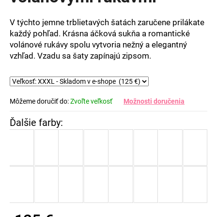
5
hviezdičiek.
V týchto jemne trblietavých šatách zaručene prilákate
každý pohľad. Krásna áčková sukňa a romantické
volánové rukávy spolu vytvoria nežný a elegantný
vzhľad. Vzadu sa šaty zapínajú zipsom.
Môžeme doručiť do:
Zvoľte veľkosť
Možnosti doručenia