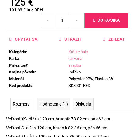
125 €
101,63 € bez DPH
Jednotková
DO KOŠÍKA
cena:
OPÝTAŤ SA
STRÁŽIŤ
ZDIEĽAŤ
Kategória
:
Krátke šaty
Farba
:
červená
Príležitosť
:
svadba
Krajina pôvodu
:
Poľsko
Materiál
:
Polyester 97%, Elastan 3%
Kód produktu
:
SK3001-RED
Rozmery
Hodnotenie (1)
Diskusia
Veľkosť XS- dĺžka 120 cm, hrudník 78-82 cm, pás 62 cm.
Veľkosť S- dĺžka 120 cm, hrudník 82-86 cm, pás 66 cm.
Veľkosť M- dĺžka 120 cm, hrudník 86-90 cm, pás 72 cm.