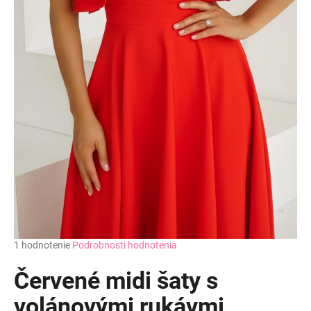
Priemerné
1 hodnotenie
Podrobnosti hodnotenia
hodnotenie
produktu
Červené midi šaty s
je
5,0
volánovými rukávmi
z