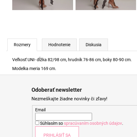
Rozmery
Hodnotenie
Diskusia
Veľkosť UNI- dĺžka 82/98 cm, hrudník 76-86 cm, boky 80-90 cm.
Modelka meria 169 cm.
Z
á
Odoberať newsletter
p
Nezmeškajte žiadne novinky či zľavy!
ä
t
Email
i
Súhlasím so
spracúvaním osobných údajov
.
e
PRIHLÁSIŤ SA