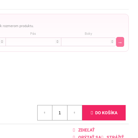
a k rozmerom produktu.
Pás
Boky
→
DO KOŠÍKA
ZDIEĽAŤ
OPÝTAŤ SA
STRÁŽIŤ