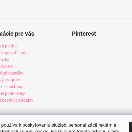
mácie pre vás
Pinterest
 a platba
akupovať u nás
tázky
e tovaru
é zákazníčky
vý program
enie obchodu
né podmienky
 osobných údajov
používa k poskytovaniu služieb, personalizácii reklám a
števnosti súbory cookie. Používaním tohoto eshopu s tým