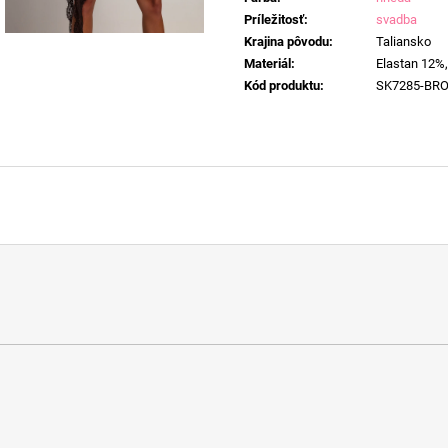
Príležitosť
:
svadba
Krajina pôvodu
:
Taliansko
Materiál
:
Elastan 12%,
Kód produktu
:
SK7285-BR