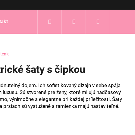
Hľadať
Prihlásenie
Nákupný
takt
košík
tenia
ické šaty s čipkou
dnuteľný dojem. Ich sofistikovaný dizajn v sebe spája
 luxusu. Sú stvorené pre ženy, ktoré milujú nadčasový
mo, výnimočne a elegantne pri každej príležitosti. Šaty
na prsiach sú vystužené a ramienka majú nastaviteľné.