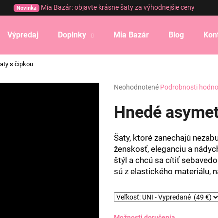
Mia Bazár: objavte krásne šaty za výhodnejšie ceny
Novinka
Výpredaj
Doplnky
Mia Bazár
Blog
Kon
Čo potrebujete nájsť?
aty s čipkou
Priemerné
Neohodnotené
Podrobnosti hodno
HĽADAŤ
hodnotenie
produktu
Hnedé asymetr
je
0,0
Odporúčame
z
Šaty, ktoré zanechajú nezabu
5
ženskosť, eleganciu a nádych
hviezdičiek.
štýl a chcú sa cítiť sebavedo
sú z elastického materiálu, 
Možnosti doručenia