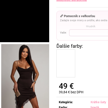
📏 Pomocník s veľkosťou
Zadajte svoje miery a uvidíte, ako sedi
Hrudník
Vaše:
49 €
39,84 € bez DPH
Jednotková
cena:
Kategória
:
Krátke šaty
Farba
:
hnedá