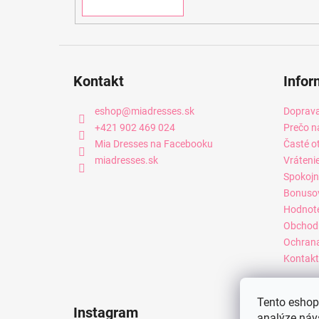
Kontakt
Infor
eshop
@
miadresses.sk
Doprava
+421 902 469 024
Prečo n
Mia Dresses na Facebooku
Časté o
miadresses.sk
Vráteni
Spokojn
Bonuso
Hodnot
Obchod
Ochrana
Kontakt
Tento eshop 
Instagram
analýze náv