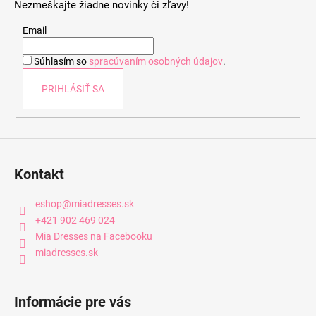
Nezmeškajte žiadne novinky či zľavy!
ä
t
Email
i
Súhlasím so
spracúvaním osobných údajov
.
e
PRIHLÁSIŤ SA
Kontakt
eshop
@
miadresses.sk
+421 902 469 024
Mia Dresses na Facebooku
miadresses.sk
Informácie pre vás