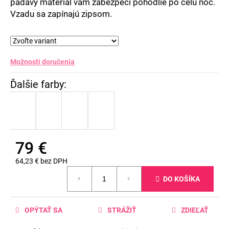
č
padavý materiál vám zabezpečí pohodlie po celú noc.
a
Vzadu sa zapínajú zipsom.
m
e
Možnosti doručenia
79 €
64,23 € bez DPH
Jednotková
DO KOŠÍKA
cena:
OPÝTAŤ SA
STRÁŽIŤ
ZDIEĽAŤ