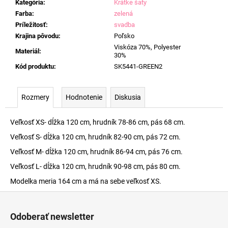
Kategória
:
Krátke šaty
Farba
:
zelená
Príležitosť
:
svadba
Krajina pôvodu
:
Poľsko
Viskóza 70%, Polyester
Materiál
:
30%
Kód produktu
:
SK5441-GREEN2
Rozmery
Hodnotenie
Diskusia
Veľkosť XS- dĺžka 120 cm, hrudník 78-86 cm, pás 68 cm.
Veľkosť S- dĺžka 120 cm, hrudník 82-90 cm, pás 72 cm.
Veľkosť M- dĺžka 120 cm, hrudník 86-94 cm, pás 76 cm.
Veľkosť L- dĺžka 120 cm, hrudník 90-98 cm, pás 80 cm.
Modelka meria 164 cm a má na sebe veľkosť XS.
Z
á
Odoberať newsletter
p