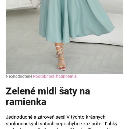
á
j
s
ť
?
HĽADAŤ
Priemerné
Neohodnotené
Podrobnosti hodnotenia
hodnotenie
produktu
Zelené midi šaty na
O
je
d
0,0
ramienka
z
p
5
o
hviezdičiek.
r
Jednoduché a zároveň sexi! V týchto krásnych
ú
spoločenských šatách nepochybne zažiarite! Ľahký