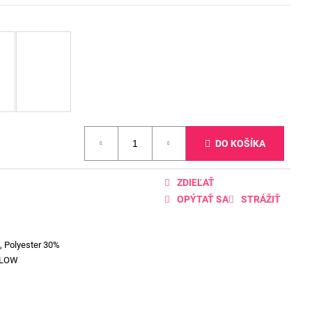
DO KOŠÍKA
ZDIEĽAŤ
OPÝTAŤ SA
STRÁŽIŤ
, Polyester 30%
LLOW