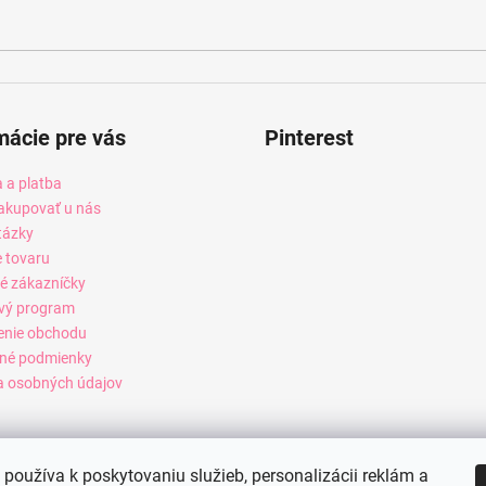
mácie pre vás
Pinterest
 a platba
akupovať u nás
tázky
e tovaru
é zákazníčky
vý program
enie obchodu
né podmienky
 osobných údajov
používa k poskytovaniu služieb, personalizácii reklám a