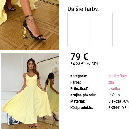
79 €
64,23 € bez DPH
Jednotková
cena:
Kategória
:
Krátke šaty
Farba
:
žltá
Príležitosť
:
svadba
Krajina pôvodu
:
Poľsko
Materiál
:
Viskóza 70%
Kód produktu
:
SK5441-YE