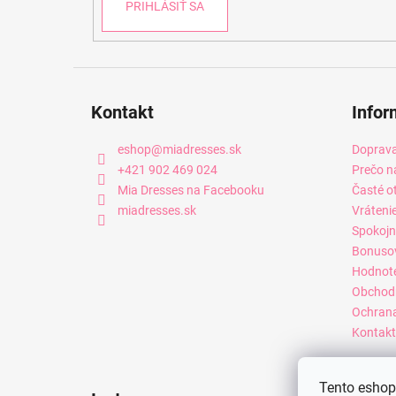
PRIHLÁSIŤ SA
Kontakt
Infor
eshop
@
miadresses.sk
Doprava
+421 902 469 024
Prečo n
Mia Dresses na Facebooku
Časté o
miadresses.sk
Vráteni
Spokojn
Bonuso
Hodnot
Obchod
Ochrana
Kontakt
Tento eshop 