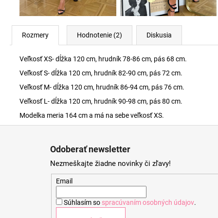
Rozmery
Hodnotenie (2)
Diskusia
Veľkosť XS- dĺžka 120 cm, hrudník 78-86 cm, pás 68 cm.
Veľkosť S- dĺžka 120 cm, hrudník 82-90 cm, pás 72 cm.
Veľkosť M- dĺžka 120 cm, hrudník 86-94 cm, pás 76 cm.
Veľkosť L- dĺžka 120 cm, hrudník 90-98 cm, pás 80 cm.
Modelka meria 164 cm a má na sebe veľkosť XS.
Z
á
Odoberať newsletter
p
Nezmeškajte žiadne novinky či zľavy!
ä
t
Email
i
Súhlasím so
spracúvaním osobných údajov
.
e