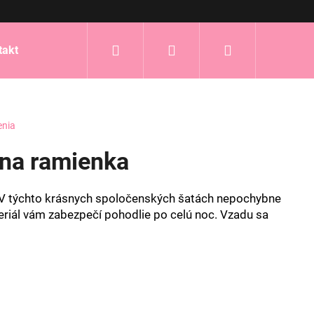
Hľadať
Prihlásenie
Nákupný
takt
košík
enia
y na ramienka
 V týchto krásnych spoločenských šatách nepochybne
eriál vám zabezpečí pohodlie po celú noc. Vzadu sa