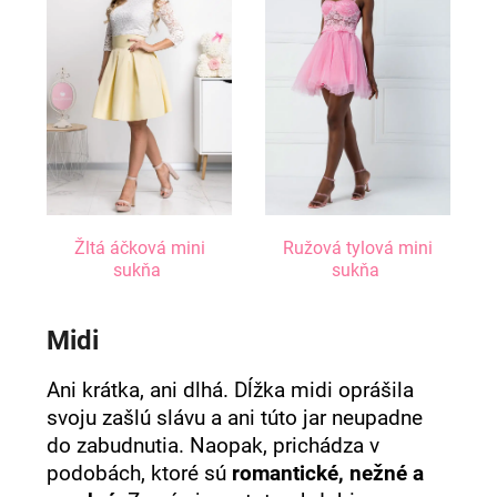
Žltá áčková mini
Ružová tylová mini
sukňa
sukňa
Midi
Ani krátka, ani dlhá. Dĺžka midi oprášila
svoju zašlú slávu a ani túto jar neupadne
do zabudnutia. Naopak, prichádza v
podobách, ktoré sú
romantické, nežné a