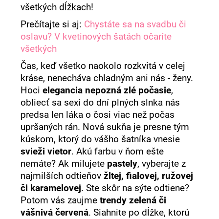
všetkých dĺžkach!
á
j
Prečítajte si aj:
Chystáte sa na svadbu či
oslavu? V kvetinových šatách očaríte
s
všetkých
ť
?
Čas, keď všetko naokolo rozkvitá v celej
kráse, nenecháva chladným ani nás - ženy.
Hoci
elegancia nepozná zlé počasie
,
obliecť sa sexi do dní plných slnka nás
predsa len láka o čosi viac než počas
HĽADAŤ
upršaných rán. Nová sukňa je presne tým
kúskom, ktorý do vášho šatníka vnesie
svieži vietor
. Akú farbu v ňom ešte
O
nemáte? Ak milujete
pastely
, vyberajte z
d
najmilších odtieňov
žltej, fialovej, ružovej
p
o
či karamelovej
. Ste skôr na sýte odtiene?
r
Potom vás zaujme
trendy zelená či
ú
vášnivá červená
. Siahnite po dĺžke, ktorú