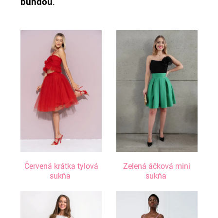
bundou
.
Červená krátka tylová
Zelená áčková mini
sukňa
sukňa