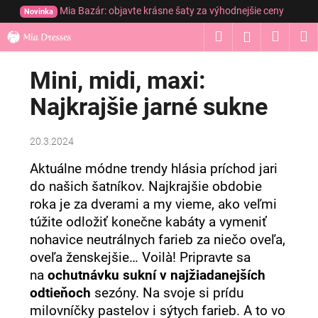
K
Prejsť
Mia Bazár: objavte krásne šaty za výhodnejšie ceny
Novinka
na
o
obsah
Hľadať
Nákup
M
Prihláseni
Späť
Späť
š
í
košík
Mini, midi, maxi:
Č
k
o
Najkrajšie jarné sukne
p
o
20.3.2024
t
r
Aktuálne módne trendy hlásia príchod jari
do našich šatníkov. Najkrajšie obdobie
e
roka je za dverami a my vieme, ako veľmi
b
túžite odložiť konečne kabáty a vymeniť
u
nohavice neutrálnych farieb za niečo oveľa,
j
oveľa ženskejšie… Voilà! Pripravte sa
e
na
ochutnávku sukní
v najžiadanejších
t
odtieňoch
sezóny. Na svoje si prídu
e
milovníčky pastelov i sýtych farieb. A to vo
n