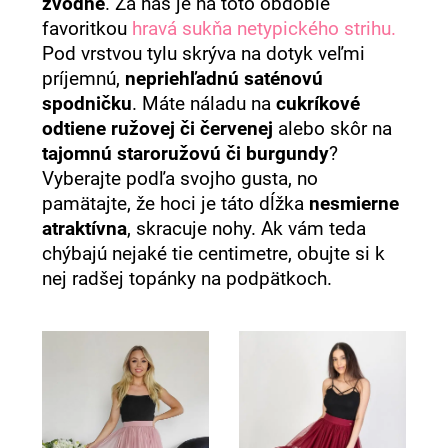
zvodné
. Za nás je na toto obdobie
favoritkou
hravá sukňa netypického strihu.
Pod vrstvou tylu skrýva na dotyk veľmi
príjemnú,
nepriehľadnú saténovú
spodničku
. Máte náladu na
cukríkové
odtiene ružovej či červenej
alebo skôr na
tajomnú staroružovú či burgundy
?
Vyberajte podľa svojho gusta, no
pamätajte, že hoci je táto dĺžka
nesmierne
atraktívna
, skracuje nohy. Ak vám teda
chýbajú nejaké tie centimetre, obujte si k
nej radšej topánky na podpätkoch.