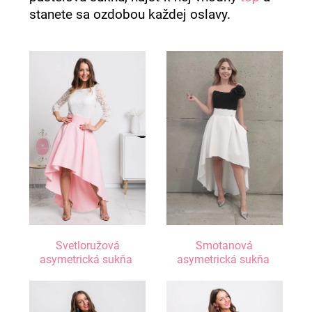
stanete sa ozdobou každej oslavy.
Svetloružová
Smotanová
asymetrická sukňa
asymetrická sukňa