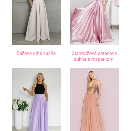
Béžová dlhá sukňa
Staroružová saténová
sukňa s rozparkom