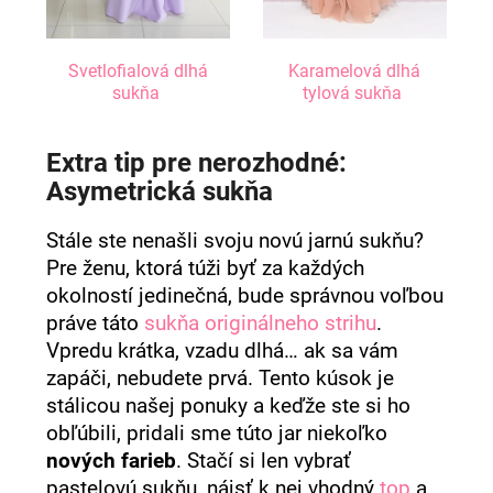
Svetlofialová dlhá
Karamelová dlhá
sukňa
tylová sukňa
Extra tip pre nerozhodné:
Asymetrická sukňa
Stále ste nenašli svoju novú jarnú sukňu?
Pre ženu, ktorá túži byť za každých
okolností jedinečná, bude správnou voľbou
práve táto
sukňa originálneho strihu
.
Vpredu krátka, vzadu dlhá… ak sa vám
zapáči, nebudete prvá. Tento kúsok je
stálicou našej ponuky a keďže ste si ho
obľúbili, pridali sme túto jar niekoľko
nových farieb
. Stačí si len vybrať
pastelovú sukňu, nájsť k nej vhodný
top
a