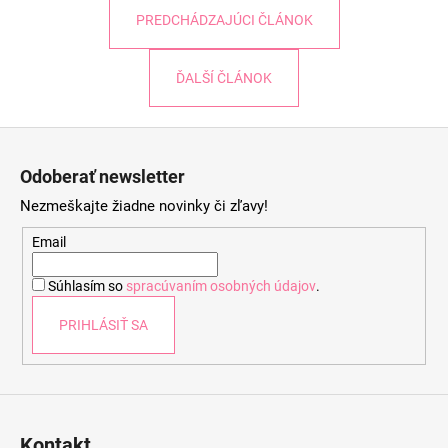
PREDCHÁDZAJÚCI ČLÁNOK
ĎALŠÍ ČLÁNOK
Z
á
Odoberať newsletter
p
Nezmeškajte žiadne novinky či zľavy!
ä
t
Email
i
Súhlasím so
spracúvaním osobných údajov
.
e
PRIHLÁSIŤ SA
Kontakt