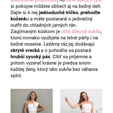
si pokojne môžete obliecť aj na bežný deň.
Dajte si k nej
jednoduché tričko
,
prehoďte
koženk
u a máte postarané o jedinečný
outfit do chladných jarných rán.
Zaujímavým kúskom je
dlhá áčková sukňa
,
ktorú rovnako využijete na letné párty i na
bežné nosenie. Ležérny ráz jej dodávajú
skryté vrecká
a o pohodlie sa postará
hrubší vysoký pás
. Cítiť sa príjemne a
pritom vyzerať krásne je predsa snom
každej ženy, ktorý táto sukňa bez váhania
splní.