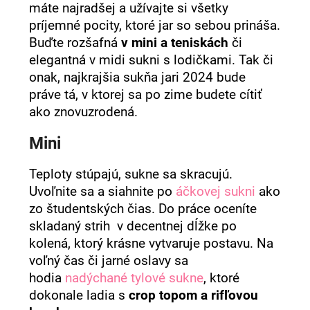
č
máte najradšej a užívajte si všetky
a
príjemné pocity, ktoré jar so sebou prináša.
m
Buďte rozšafná
v mini a teniskách
či
e
elegantná v midi sukni s lodičkami. Tak či
onak, najkrajšia sukňa jari 2024 bude
práve tá, v ktorej sa po zime budete cítiť
ako znovuzrodená.
Mini
Teploty stúpajú, sukne sa skracujú.
Uvoľnite sa a siahnite po
áčkovej sukni
ako
zo študentských čias. Do práce oceníte
skladaný strih v decentnej dĺžke po
kolená, ktorý krásne vytvaruje postavu. Na
voľný čas či jarné oslavy sa
hodia
nadýchané tylové sukne
, ktoré
dokonale ladia s
crop topom
a rifľovou