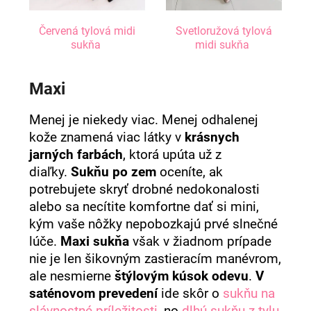
Červená tylová midi
Svetloružová tylová
sukňa
midi sukňa
Maxi
Menej je niekedy viac. Menej odhalenej
kože znamená viac látky v
krásnych
jarných farbách
, ktorá upúta už z
diaľky.
Sukňu po zem
oceníte, ak
potrebujete skryť drobné nedokonalosti
alebo sa necítite komfortne dať si mini,
kým vaše nôžky nepobozkajú prvé slnečné
lúče.
Maxi sukňa
však v žiadnom prípade
nie je len šikovným zastieracím manévrom,
ale nesmierne
štýlovým kúsok odevu
.
V
saténovom prevedení
ide skôr o
sukňu na
slávnostné príležitosti
, no
dlhú sukňu z tylu