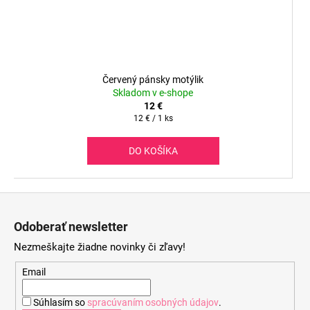
Červený pánsky motýlik
Skladom v e-shope
12 €
Jednotková
12 € / 1 ks
cena:
DO KOŠÍKA
Z
á
Odoberať newsletter
p
Nezmeškajte žiadne novinky či zľavy!
ä
t
Email
i
Súhlasím so
spracúvaním osobných údajov
.
e