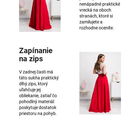
nenápadné praktické
vrecká na oboch
stranách, ktoré si
zamilujete a
rozhodne oceníte.
Zapínanie
na zips
V zadnej časti má
táto sukňa praktický
dlhý zips, ktorý
uľahčuje jej
obliekanie, zatiaľ čo
pohodlný materiál
poskytuje dostatok
priestoru na pohyb.