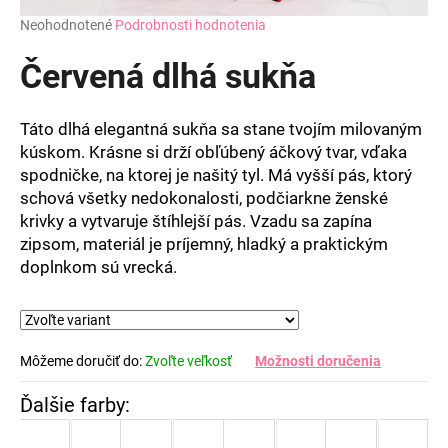
Priemerné
Neohodnotené
Podrobnosti hodnotenia
hodnotenie
produktu
Červená dlhá sukňa
je
0,0
z
Táto dlhá elegantná sukňa sa stane tvojím milovaným
5
kúskom. Krásne si drží obľúbený áčkový tvar, vďaka
hviezdičiek.
spodničke, na ktorej je našitý tyl. Má vyšší pás, ktorý
schová všetky nedokonalosti, podčiarkne ženské
krivky a vytvaruje štíhlejší pás. Vzadu sa zapína
zipsom, materiál je príjemný, hladký a praktickým
doplnkom sú vrecká.
Môžeme doručiť do:
Zvoľte veľkosť
Možnosti doručenia