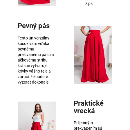
zips
Pevný pás
Tento univerzálny
kúsok vám vďaka
pevnému
prešívanému pásu a
áčkovému strihu
krásne vytvaruje
krivky vášho tela a
zaručí, že budete
vyzerať dokonale.
Praktické
vrecká
Príjemným
prekvapením sú