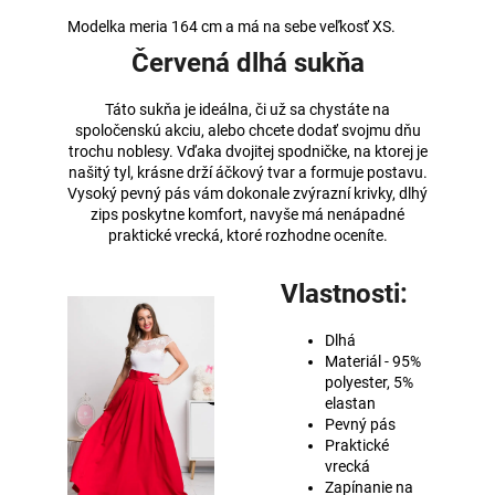
Modelka meria 164 cm a má na sebe veľkosť XS.
Červená dlhá sukňa
Táto sukňa je ideálna, či už sa chystáte na
spoločenskú akciu, alebo chcete dodať svojmu dňu
trochu noblesy. Vďaka dvojitej spodničke, na ktorej je
našitý tyl, krásne drží áčkový tvar a formuje postavu.
Vysoký pevný pás vám dokonale zvýrazní krivky, dlhý
zips poskytne komfort, navyše má nenápadné
praktické vrecká, ktoré rozhodne oceníte.
Vlastnosti:
Dlhá
Materiál - 95%
polyester, 5%
elastan
Pevný pás
Praktické
vrecká
Zapínanie na