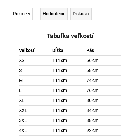
Rozmery
Hodnotenie
Diskusia
Tabuľka veľkostí
Veľkosť
Dĺžka
Pás
XS
114 cm
66 cm
S
114 cm
68 cm
M
114 cm
74 cm
L
114 cm
76 cm
XL
114 cm
80 cm
XXL
114 cm
84 cm
3XL
114 cm
88 cm
4XL
114 cm
92 cm