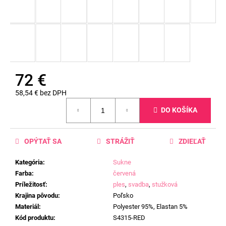
72 €
58,54 € bez DPH
Jednotková
DO KOŠÍKA
cena:
OPÝTAŤ SA
STRÁŽIŤ
ZDIEĽAŤ
Kategória
:
Sukne
Farba
:
červená
Príležitosť
:
ples
,
svadba
,
stužková
Krajina pôvodu
:
Poľsko
Materiál
:
Polyester 95%, Elastan 5%
Kód produktu
:
S4315-RED