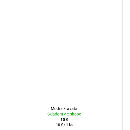
Modrá kravata
Skladom v e-shope
10 €
Jednotková
10 € / 1 ks
cena: