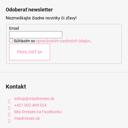
á
Odoberať newsletter
p
Nezmeškajte žiadne novinky či zľavy!
ä
t
Email
i
Súhlasím so
spracúvaním osobných údajov
.
e
PRIHLÁSIŤ SA
Kontakt
eshop
@
miadresses.sk
+421 902 469 024
Mia Dresses na Facebooku
miadresses.sk