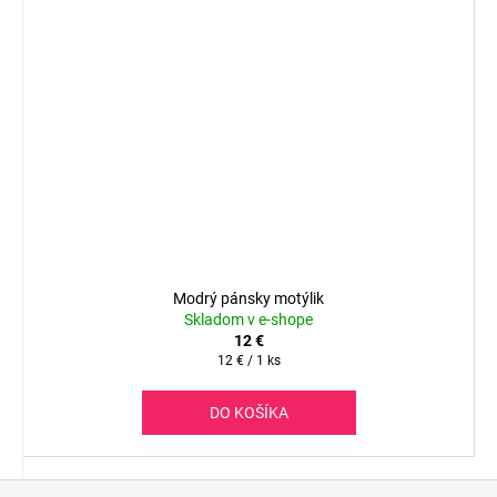
Modrý pánsky motýlik
Skladom v e-shope
12 €
Jednotková
12 € / 1 ks
cena:
DO KOŠÍKA
Z