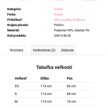
Kategória
:
Sukne
Farba
:
modrá
Príležitosť
:
ples
,
svadba
,
stužková
Krajina pôvodu
:
Poľsko
Materiál
:
Polyester 95%, Elastan 5%
Kód produktu
:
S4315-BLUE
Rozmery
Hodnotenie (2)
Diskusia
Tabuľka veľkostí
Veľkosť
Dĺžka
Pás
XS
114 cm
66 cm
S
114 cm
68 cm
M
114 cm
74 cm