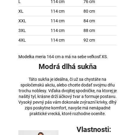
L
114 cm
76 cm
XL
114 cm
80 cm
XXL
114 cm
84 cm
3XL
114 cm
88 cm
4XL
114 cm
92 cm
Modelka meria 164 cm a má na sebe veľkosť XS.
Modrá dlhá sukňa
Táto sukňa je ideálna, či už sa chystáte na
spoločenskú akciu, alebo chcete dodať svojmu dňu
trochu noblesy. Vďaka dvojitej spodničke, na ktorej je
našitý tyl, krásne drží áčkový tvar a formuje postavu.
Vysoký pevný pás vám dokonale zvýrazní krivky, dlhý
zips poskytne komfort, navyše má nenápadné
praktické vrecká, ktoré rozhodne oceníte.
Vlastnosti: