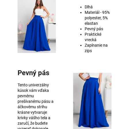
Dlhá
Materiál - 95%
polyester, 5%
elastan
Pevný pás
Praktické
vrecká
Zapínanie na
zips
Pevný pás
Tento univerzálny
kúsok vám vďaka
pevnému
prešívanému pásu a
áčkovému strihu
krásne vytvaruje
krivky vášho tela a
zaručí, že budete
vyzerať dokonale.