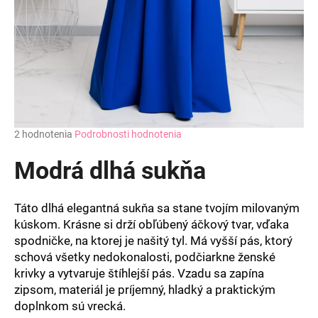
Priemerné
2 hodnotenia
Podrobnosti hodnotenia
hodnotenie
produktu
Modrá dlhá sukňa
je
5,0
z
Táto dlhá elegantná sukňa sa stane tvojím milovaným
5
kúskom. Krásne si drží obľúbený áčkový tvar, vďaka
hviezdičiek.
spodničke, na ktorej je našitý tyl. Má vyšší pás, ktorý
schová všetky nedokonalosti, podčiarkne ženské
krivky a vytvaruje štíhlejší pás. Vzadu sa zapína
zipsom, materiál je príjemný, hladký a praktickým
doplnkom sú vrecká.