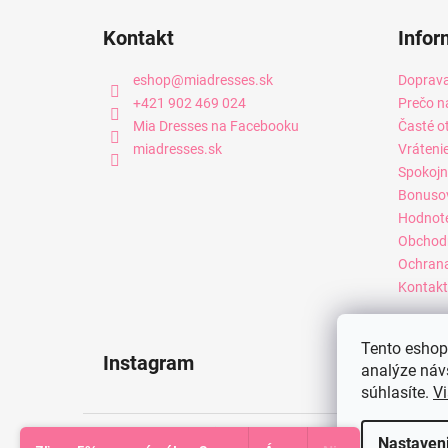
Kontakt
Infor
eshop
@
miadresses.sk
Doprava
+421 902 469 024
Prečo n
Mia Dresses na Facebooku
Časté o
miadresses.sk
Vráteni
Spokojn
Bonuso
Hodnot
Obchod
Ochrana
Kontakt
Tento eshop 
Instagram
analýze náv
súhlasíte.
Vi
Copyright 2026
Mia Dresses
. Všetky práva vyhradené.
Nastaven