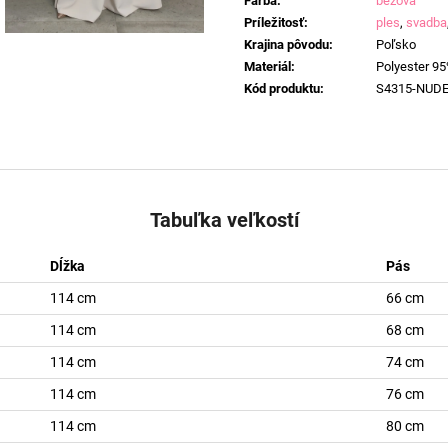
Farba
:
béžová
Príležitosť
:
ples
,
svadba
Krajina pôvodu
:
Poľsko
Materiál
:
Polyester 95
Kód produktu
:
S4315-NUD
Tabuľka veľkostí
Dĺžka
Pás
114 cm
66 cm
114 cm
68 cm
114 cm
74 cm
114 cm
76 cm
114 cm
80 cm