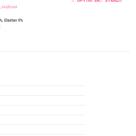
OPÝTAŤ SA
STRÁŽIŤ
,
stužková
%, Elastan 5%
E