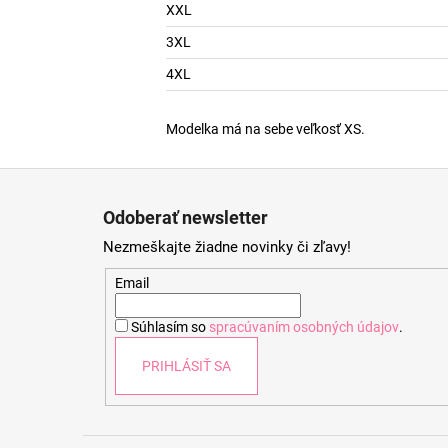
XXL
3XL
4XL
Modelka má na sebe veľkosť XS.
Z
á
Odoberať newsletter
p
Nezmeškajte žiadne novinky či zľavy!
ä
t
Email
i
Súhlasím so
spracúvaním osobných údajov
.
e
PRIHLÁSIŤ SA