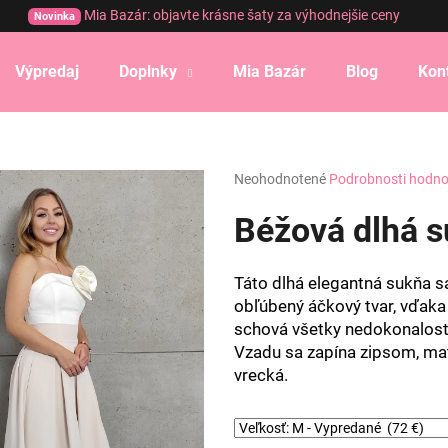
Mia Bazár: objavte krásne šaty za výhodnejšie ceny
Novinka
Výpredaj
Doplnky
Mia Bazár
Blog
Kon
Čo potrebujete nájsť?
Priemerné
Neohodnotené
Podrobnosti hodno
HĽADAŤ
hodnotenie
produktu
Béžová dlhá 
je
0,0
Odporúčame
z
Táto dlhá elegantná sukňa s
5
obľúbený áčkový tvar, vďaka s
hviezdičiek.
schová všetky nedokonalosti,
Vzadu sa zapína zipsom, mat
vrecká.