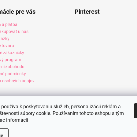
mácie pre vás
Pinterest
 a platba
akupovať u nás
tázky
e tovaru
é zákazníčky
vý program
enie obchodu
né podmienky
 osobných údajov
používa k poskytovaniu služieb, personalizácii reklám a
števnosti súbory cookie. Používaním tohoto eshopu s tým
ac informácií
ie