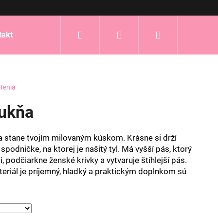
Hľadať
Prihlásenie
Nákupný
takt
košík
tenia
sukňa
a stane tvojím milovaným kúskom. Krásne si drží
podničke, na ktorej je našitý tyl. Má vyšší pás, ktorý
 podčiarkne ženské krivky a vytvaruje štíhlejší pás.
eriál je príjemný, hladký a praktickým doplnkom sú