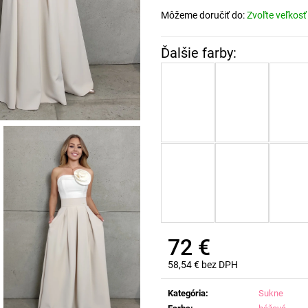
Môžeme doručiť do:
Zvoľte veľkosť
72 €
58,54 € bez DPH
Jednotková
cena:
Kategória
:
Sukne