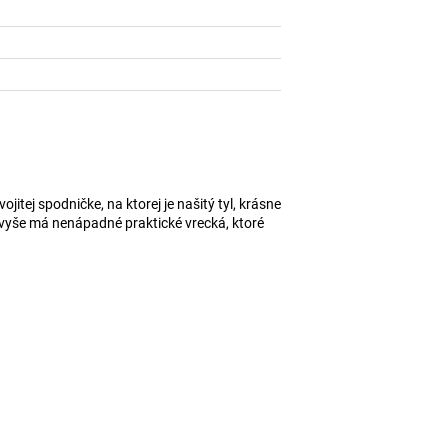
itej spodničke, na ktorej je našitý tyl, krásne
avyše má nenápadné praktické vrecká, ktoré