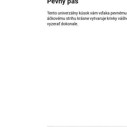
Pevný pás
Tento univerzálny kúsok vám vďaka pevnému
áčkovému strihu krásne vytvaruje krivky vášho
vyzerať dokonale.