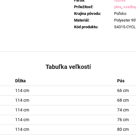
Farba
:
ružová
Príležitosť
:
ples
,
svadba
Krajina pôvodu
:
Poľsko
Materiál
:
Polyester 95
Kód produktu
:
S4315-CYCL
Tabuľka veľkostí
Dĺžka
Pás
114 cm
66 cm
114 cm
68 cm
114 cm
74 cm
114 cm
76 cm
114 cm
80 cm