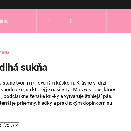
Hľadať
Prihlásenie
Nákupný
takt
košík
tenia
dlhá sukňa
a stane tvojím milovaným kúskom. Krásne si drží
podničke, na ktorej je našitý tyl. Má vyšší pás, ktorý
 podčiarkne ženské krivky a vytvaruje štíhlejší pás.
eriál je príjemný, hladký a praktickým doplnkom sú