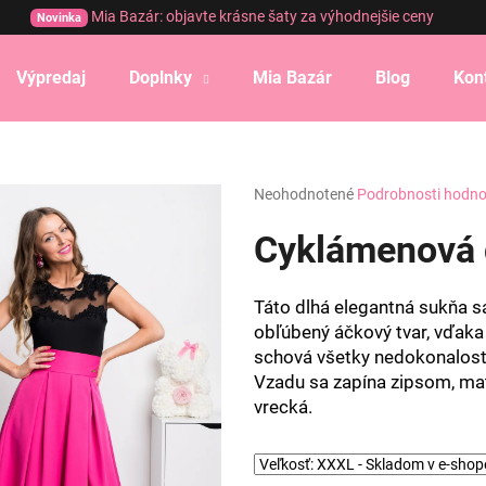
Mia Bazár: objavte krásne šaty za výhodnejšie ceny
Novinka
Výpredaj
Doplnky
Mia Bazár
Blog
Kon
Čo potrebujete nájsť?
Priemerné
Neohodnotené
Podrobnosti hodno
HĽADAŤ
hodnotenie
produktu
Cyklámenová 
je
0,0
Odporúčame
z
Táto dlhá elegantná sukňa s
5
obľúbený áčkový tvar, vďaka s
hviezdičiek.
schová všetky nedokonalosti,
Vzadu sa zapína zipsom, mat
vrecká.