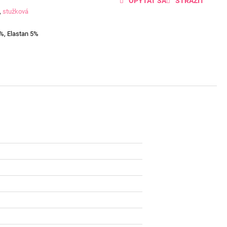
OPÝTAŤ SA
STRÁŽIŤ
,
stužková
%, Elastan 5%