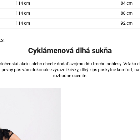
114 cm
84 cm
114 cm
88 cm
114 cm
92 cm
XS.
Cyklámenová dlhá sukňa
oločenskú akciu, alebo chcete dodať svojmu dňu trochu noblesy. Vďaka dvoj
ý pevný pás vám dokonale zvýrazní krivky, dlhý zips poskytne komfort, n
rozhodne oceníte.