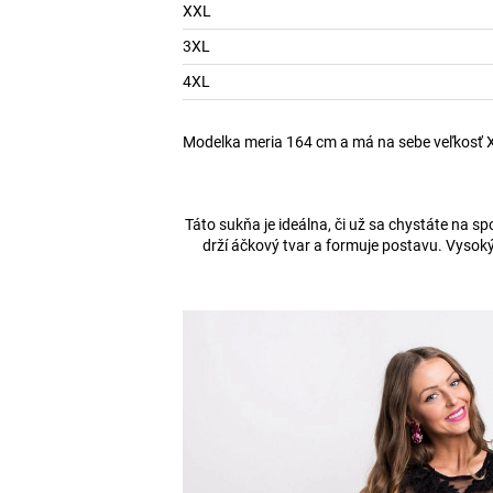
XXL
3XL
4XL
Modelka meria 164 cm a má na sebe veľkosť 
Táto sukňa je ideálna, či už sa chystáte na sp
drží áčkový tvar a formuje postavu. Vysok