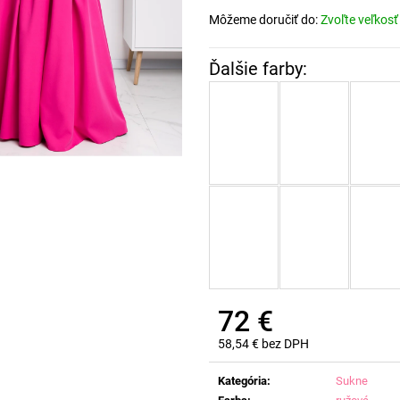
Môžeme doručiť do:
Zvoľte veľkosť
72 €
58,54 € bez DPH
Jednotková
cena:
Kategória
:
Sukne