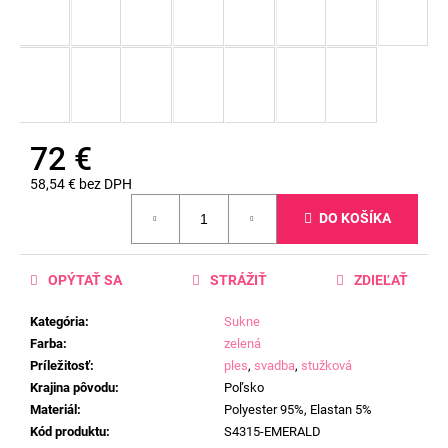
72 €
58,54 € bez DPH
Jednotková
DO KOŠÍKA
cena:
OPÝTAŤ SA
STRÁŽIŤ
ZDIEĽAŤ
Kategória
:
Sukne
Farba
:
zelená
Príležitosť
:
ples
,
svadba
,
stužková
Krajina pôvodu
:
Poľsko
Materiál
:
Polyester 95%, Elastan 5%
Kód produktu
:
S4315-EMERALD