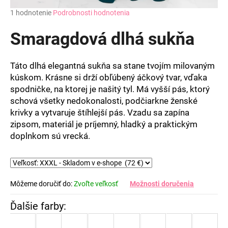
Priemerné
1 hodnotenie
Podrobnosti hodnotenia
hodnotenie
produktu
Smaragdová dlhá sukňa
je
5,0
z
Táto dlhá elegantná sukňa sa stane tvojím milovaným
5
kúskom. Krásne si drží obľúbený áčkový tvar, vďaka
hviezdičiek.
spodničke, na ktorej je našitý tyl. Má vyšší pás, ktorý
schová všetky nedokonalosti, podčiarkne ženské
krivky a vytvaruje štíhlejší pás. Vzadu sa zapína
zipsom, materiál je príjemný, hladký a praktickým
doplnkom sú vrecká.
Môžeme doručiť do:
Zvoľte veľkosť
Možnosti doručenia