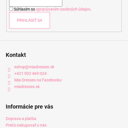
i
Súhlasím so
spracúvaním osobných údajov
.
e
PRIHLÁSIŤ SA
Kontakt
eshop
@
miadresses.sk
+421 902 469 024
Mia Dresses na Facebooku
miadresses.sk
Informácie pre vás
Doprava a platba
Prečo nakupovať u nás