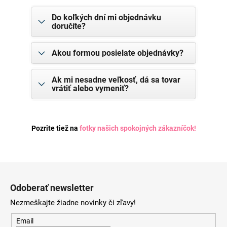
Do koľkých dní mi objednávku
doručíte?
Akou formou posielate objednávky?
Ak mi nesadne veľkosť, dá sa tovar
vrátiť alebo vymeniť?
Pozrite tiež na
fotky našich spokojných zákazníčok
!
Z
á
Odoberať newsletter
p
Nezmeškajte žiadne novinky či zľavy!
ä
t
Email