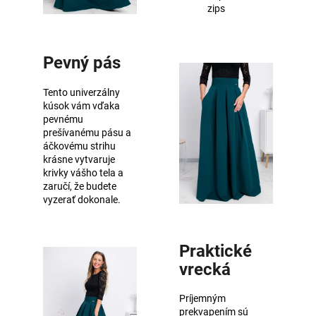
zips
Pevný pás
Tento univerzálny
kúsok vám vďaka
pevnému
prešívanému pásu a
áčkovému strihu
krásne vytvaruje
krivky vášho tela a
zaručí, že budete
vyzerať dokonale.
Praktické
vrecká
Príjemným
prekvapením sú