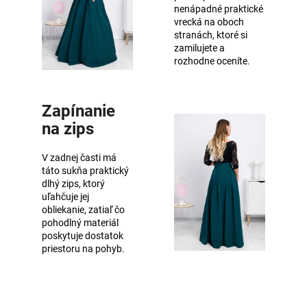
nenápadné praktické
vrecká na oboch
stranách, ktoré si
zamilujete a
rozhodne oceníte.
Zapínanie
na zips
V zadnej časti má
táto sukňa praktický
dlhý zips, ktorý
uľahčuje jej
obliekanie, zatiaľ čo
pohodlný materiál
poskytuje dostatok
priestoru na pohyb.