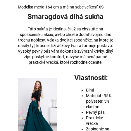
Modelka meria 164 cm a má na sebe veľkosť XS.
Smaragdová dlhá sukňa
Táto sukňa je ideálna, či už sa chystáte na
spoločenskú akciu, alebo chcete dodať svojmu dňu
trochu noblesy. Vďaka dvojitej spodničke, na ktorej je
našitý tyl, krásne drží áčkový tvar a formuje postavu.
Vysoký pevný pás vám dokonale zvýrazní krivky, dlhý
zips poskytne komfort, navyše má nenápadné
praktické vrecká, ktoré rozhodne oceníte.
Vlastnosti:
Dlhá
Materiál - 95%
polyester, 5%
elastan
Pevný pás
Praktické
vrecká
Zapínanie na