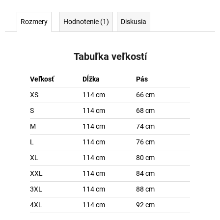
Rozmery
Hodnotenie (1)
Diskusia
Tabuľka veľkostí
Veľkosť
Dĺžka
Pás
XS
114 cm
66 cm
S
114 cm
68 cm
M
114 cm
74 cm
L
114 cm
76 cm
XL
114 cm
80 cm
XXL
114 cm
84 cm
3XL
114 cm
88 cm
4XL
114 cm
92 cm