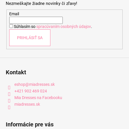
Nezmeškajte žiadne novinky či zľavy!
ä
t
Email
i
Súhlasím so
spracúvaním osobných údajov
.
e
PRIHLÁSIŤ SA
Kontakt
eshop
@
miadresses.sk
+421 902 469 024
Mia Dresses na Facebooku
miadresses.sk
Informácie pre vás