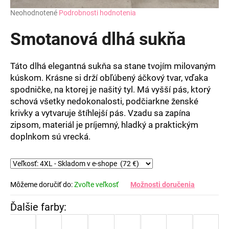
Priemerné
Neohodnotené
Podrobnosti hodnotenia
hodnotenie
produktu
Smotanová dlhá sukňa
je
0,0
z
Táto dlhá elegantná sukňa sa stane tvojím milovaným
5
kúskom. Krásne si drží obľúbený áčkový tvar, vďaka
hviezdičiek.
spodničke, na ktorej je našitý tyl. Má vyšší pás, ktorý
schová všetky nedokonalosti, podčiarkne ženské
krivky a vytvaruje štíhlejší pás. Vzadu sa zapína
zipsom, materiál je príjemný, hladký a praktickým
doplnkom sú vrecká.
Môžeme doručiť do:
Zvoľte veľkosť
Možnosti doručenia