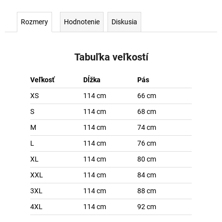
Rozmery
Hodnotenie
Diskusia
Tabuľka veľkostí
Veľkosť
Dĺžka
Pás
XS
114 cm
66 cm
S
114 cm
68 cm
M
114 cm
74 cm
L
114 cm
76 cm
XL
114 cm
80 cm
XXL
114 cm
84 cm
3XL
114 cm
88 cm
4XL
114 cm
92 cm