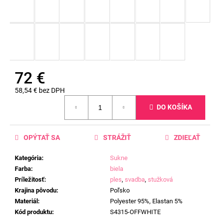
72 €
58,54 € bez DPH
Jednotková
DO KOŠÍKA
cena:
OPÝTAŤ SA
STRÁŽIŤ
ZDIEĽAŤ
Kategória
:
Sukne
Farba
:
biela
Príležitosť
:
ples
,
svadba
,
stužková
Krajina pôvodu
:
Poľsko
Materiál
:
Polyester 95%, Elastan 5%
Kód produktu
:
S4315-OFFWHITE