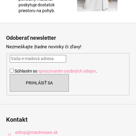
poskytuje dostatok
priestoru na pohyb.
Z
á
Odoberať newsletter
p
Nezmeškajte žiadne novinky či zľavy!
ä
t
i
Súhlasím so
spracúvaním osobných údajov
.
e
PRIHLÁSIŤ SA
Kontakt
eshop
@
miadresses.sk