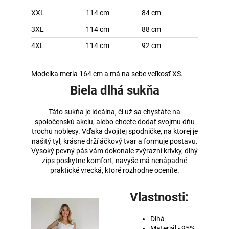
XXL
114 cm
84 cm
3XL
114 cm
88 cm
4XL
114 cm
92 cm
Modelka meria 164 cm a má na sebe veľkosť XS.
Biela dlhá sukňa
Táto sukňa je ideálna, či už sa chystáte na
spoločenskú akciu, alebo chcete dodať svojmu dňu
trochu noblesy. Vďaka dvojitej spodničke, na ktorej je
našitý tyl, krásne drží áčkový tvar a formuje postavu.
Vysoký pevný pás vám dokonale zvýrazní krivky, dlhý
zips poskytne komfort, navyše má nenápadné
praktické vrecká, ktoré rozhodne oceníte.
Vlastnosti:
Dlhá
Materiál - 95%