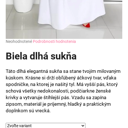
Priemerné
Neohodnotené
Podrobnosti hodnotenia
hodnotenie
produktu
Biela dlhá sukňa
je
0,0
z
Táto dlhá elegantná sukňa sa stane tvojím milovaným
5
kúskom. Krásne si drží obľúbený áčkový tvar, vďaka
hviezdičiek.
spodničke, na ktorej je našitý tyl. Má vyšší pás, ktorý
schová všetky nedokonalosti, podčiarkne ženské
krivky a vytvaruje štíhlejší pás. Vzadu sa zapína
zipsom, materiál je príjemný, hladký a praktickým
doplnkom sú vrecká.