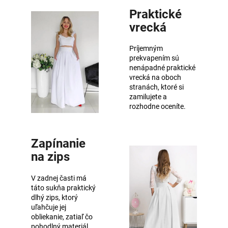
Praktické
vrecká
Príjemným
prekvapením sú
nenápadné praktické
vrecká na oboch
stranách, ktoré si
zamilujete a
rozhodne oceníte.
Zapínanie
na zips
V zadnej časti má
táto sukňa praktický
dlhý zips, ktorý
uľahčuje jej
obliekanie, zatiaľ čo
pohodlný materiál