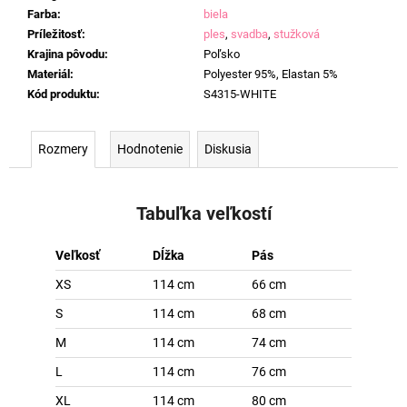
Farba
:
biela
Príležitosť
:
ples
,
svadba
,
stužková
Krajina pôvodu
:
Poľsko
Materiál
:
Polyester 95%, Elastan 5%
Kód produktu
:
S4315-WHITE
Rozmery
Hodnotenie
Diskusia
Tabuľka veľkostí
Veľkosť
Dĺžka
Pás
XS
114 cm
66 cm
S
114 cm
68 cm
M
114 cm
74 cm
L
114 cm
76 cm
XL
114 cm
80 cm