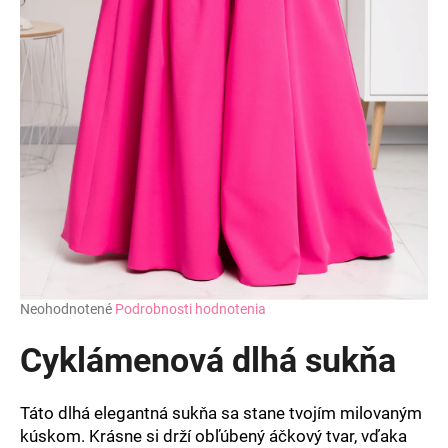
Priemerné
Neohodnotené
Podrobnosti hodnotenia
hodnotenie
produktu
Cyklámenová dlhá sukňa
je
0,0
z
Táto dlhá elegantná sukňa sa stane tvojím milovaným
5
kúskom. Krásne si drží obľúbený áčkový tvar, vďaka
hviezdičiek.