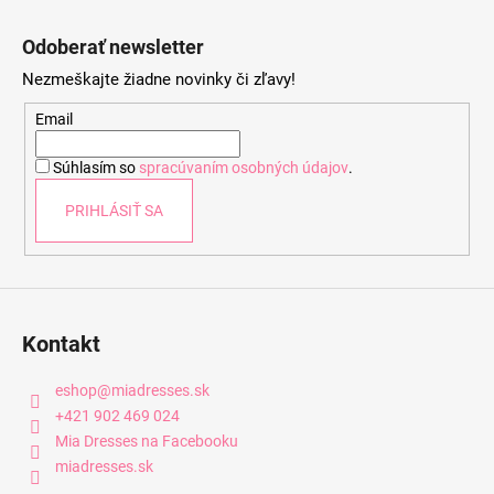
Z
á
Odoberať newsletter
p
Nezmeškajte žiadne novinky či zľavy!
ä
t
Email
i
Súhlasím so
spracúvaním osobných údajov
.
e
PRIHLÁSIŤ SA
Kontakt
eshop
@
miadresses.sk
+421 902 469 024
Mia Dresses na Facebooku
miadresses.sk