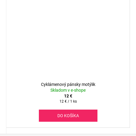
Cyklámenový pánsky motýlik
Skladom v e-shope
12 €
Jednotková
12 € / 1 ks
cena:
DO KOŠÍKA