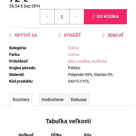
58,54 € bez DPH
Jednotková
DO KOŠÍKA
cena:
OPÝTAŤ SA
STRÁŽIŤ
ZDIEĽAŤ
Kategória
:
Sukne
Farba
:
ružová
Príležitosť
:
ples
,
svadba
,
stužková
Krajina pôvodu
:
Poľsko
Materiál
:
Polyester 95%, Elastan 5%
Kód produktu
:
S4315-CYCL
Rozmery
Hodnotenie
Diskusia
Tabuľka veľkostí
Veľkosť
Dĺžka
Pás