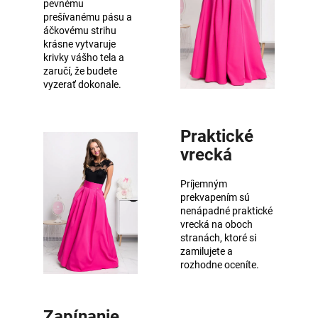
pevnému
prešívanému pásu a
áčkovému strihu
krásne vytvaruje
krivky vášho tela a
zaručí, že budete
vyzerať dokonale.
Praktické
vrecká
Príjemným
prekvapením sú
nenápadné praktické
vrecká na oboch
stranách, ktoré si
zamilujete a
rozhodne oceníte.
Zapínanie