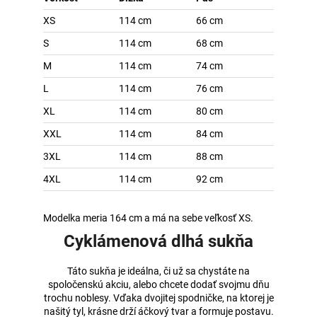
XS
114 cm
66 cm
S
114 cm
68 cm
M
114 cm
74 cm
L
114 cm
76 cm
XL
114 cm
80 cm
XXL
114 cm
84 cm
3XL
114 cm
88 cm
4XL
114 cm
92 cm
Modelka meria 164 cm a má na sebe veľkosť XS.
Cyklámenová dlhá sukňa
Táto sukňa je ideálna, či už sa chystáte na
spoločenskú akciu, alebo chcete dodať svojmu dňu
trochu noblesy. Vďaka dvojitej spodničke, na ktorej je
našitý tyl, krásne drží áčkový tvar a formuje postavu.