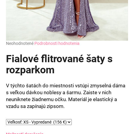
Priemerné
Neohodnotené
Podrobnosti hodnotenia
hodnotenie
produktu
Fialové flitrované šaty s
je
0,0
rozparkom
z
5
hviezdičiek.
V týchto šatách do miestnosti vstúpi zmyselná dáma
s veľkou dávkou noblesy a šarmu. Zaiste v nich
neuniknete žiadnemu očku. Materiál je elastický a
vzadu sa zapínajú zipsom.