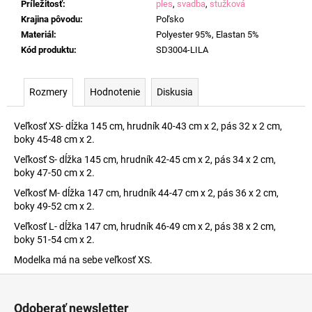
Príležitosť
:
ples
,
svadba
,
stužková
Krajina pôvodu
:
Poľsko
Materiál
:
Polyester 95%, Elastan 5%
Kód produktu
:
SD3004-LILA
Rozmery
Hodnotenie
Diskusia
Veľkosť XS- dĺžka 145 cm, hrudník 40-43 cm x 2, pás 32 x 2 cm,
boky 45-48 cm x 2.
Veľkosť S- dĺžka 145 cm, hrudník 42-45 cm x 2, pás 34 x 2 cm,
boky 47-50 cm x 2.
Veľkosť M- dĺžka 147 cm, hrudník 44-47 cm x 2, pás 36 x 2 cm,
boky 49-52 cm x 2.
Veľkosť L- dĺžka 147 cm, hrudník 46-49 cm x 2, pás 38 x 2 cm,
boky 51-54 cm x 2.
Modelka má na sebe veľkosť XS.
Z
á
Odoberať newsletter