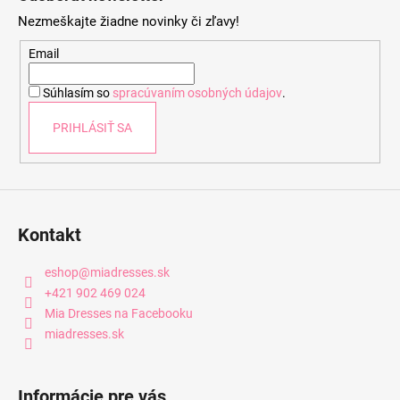
p
Nezmeškajte žiadne novinky či zľavy!
ä
t
Email
i
Súhlasím so
spracúvaním osobných údajov
.
e
PRIHLÁSIŤ SA
Kontakt
eshop
@
miadresses.sk
+421 902 469 024
Mia Dresses na Facebooku
miadresses.sk
Informácie pre vás