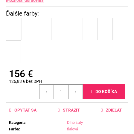
Možnosti doručenia
156 €
126,83 € bez DPH
Jednotková
DO KOŠÍKA
cena:
OPÝTAŤ SA
STRÁŽIŤ
ZDIEĽAŤ
Kategória
:
Dlhé šaty
Farba
:
fialová