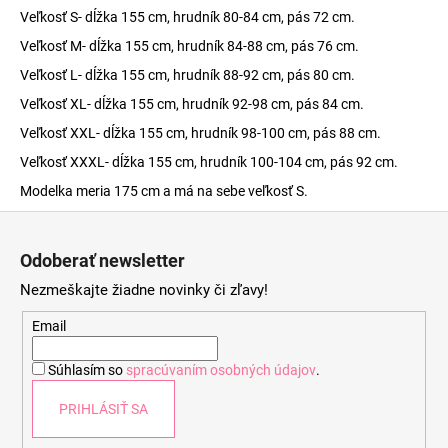
Veľkosť S- dĺžka 155 cm, hrudník 80-84 cm, pás 72 cm.
Veľkosť M- dĺžka 155 cm, hrudník 84-88 cm, pás 76 cm.
Veľkosť L- dĺžka 155 cm, hrudník 88-92 cm, pás 80 cm.
Veľkosť XL- dĺžka 155 cm, hrudník 92-98 cm, pás 84 cm.
Veľkosť XXL- dĺžka 155 cm, hrudník 98-100 cm, pás 88 cm.
Veľkosť XXXL- dĺžka 155 cm, hrudník 100-104 cm, pás 92 cm.
Modelka meria 175 cm a má na sebe veľkosť S.
Z
á
Odoberať newsletter
p
Nezmeškajte žiadne novinky či zľavy!
ä
t
Email
i
Súhlasím so
spracúvaním osobných údajov
.
e
PRIHLÁSIŤ SA