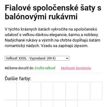
produktu
Fialové spoločenské šaty s
je
0,0
balónovými rukávmi
z
5
hviezdičiek.
V týchto krásnych šatách vykročíte na spoločenskú
udalosť s veľkou dávkou elegancie, šarmu a noblesy.
Nadýchané rukávy a výstrih na chrbte dopĺňajú šatám
romantický nádych. Vzadu sa zapínajú zipsom.
Môžeme doručiť do:
Zvoľte veľkosť
Možnosti doručenia