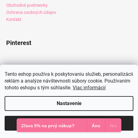
Obchodné podmienky
Ochrana osobných údajov
Kontakt
Pinterest
Facebook
Tento eshop používa k poskytovaniu služieb, personalizácii
reklám a analýze návštevnosti súbory cookie. Používaním
tohoto eshopu s tým súhlasíte.
Viac informácií
Instagram
Nastavenie
Vytvoril Shoptet
Súhlasím
Copyright 2026
Mia Dresses
. Všetky práva vyhradené.
Zľava 5% na prvý nákup?
Áno
Nie