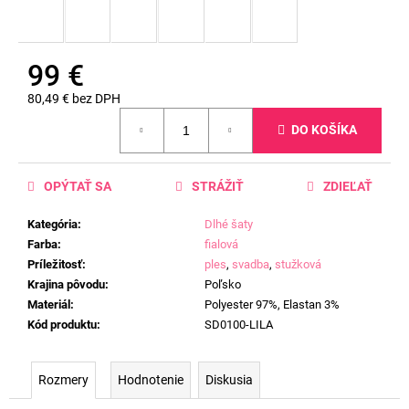
99 €
80,49 € bez DPH
Jednotková
DO KOŠÍKA
cena:
OPÝTAŤ SA
STRÁŽIŤ
ZDIEĽAŤ
Kategória
:
Dlhé šaty
Farba
:
fialová
Príležitosť
:
ples
,
svadba
,
stužková
Krajina pôvodu
:
Poľsko
Materiál
:
Polyester 97%, Elastan 3%
Kód produktu
:
SD0100-LILA
Rozmery
Hodnotenie
Diskusia