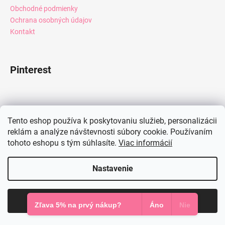
Obchodné podmienky
Ochrana osobných údajov
Kontakt
Pinterest
Facebook
Tento eshop používa k poskytovaniu služieb, personalizácii
reklám a analýze návštevnosti súbory cookie. Používaním
tohoto eshopu s tým súhlasíte.
Viac informácií
Instagram
Nastavenie
Vytvoril Shoptet
Súhlasím
Copyright 2026
Mia Dresses
. Všetky práva vyhradené.
Zľava 5% na prvý nákup?
Áno
Nie