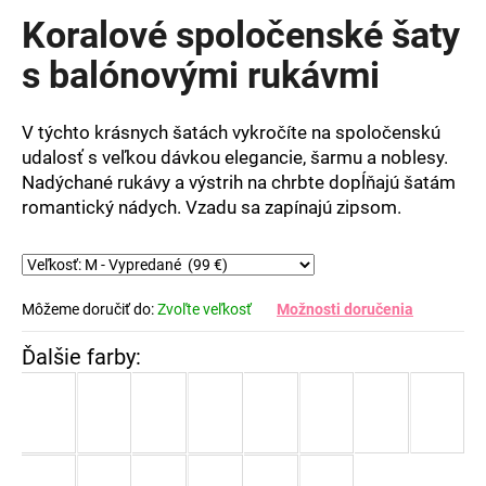
produktu
Koralové spoločenské šaty
je
0,0
s balónovými rukávmi
z
5
hviezdičiek.
V týchto krásnych šatách vykročíte na spoločenskú
udalosť s veľkou dávkou elegancie, šarmu a noblesy.
Nadýchané rukávy a výstrih na chrbte dopĺňajú šatám
romantický nádych. Vzadu sa zapínajú zipsom.
Môžeme doručiť do:
Zvoľte veľkosť
Možnosti doručenia