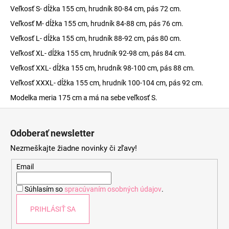
Veľkosť S- dĺžka 155 cm, hrudník 80-84 cm, pás 72 cm.
Veľkosť M- dĺžka 155 cm, hrudník 84-88 cm, pás 76 cm.
Veľkosť L- dĺžka 155 cm, hrudník 88-92 cm, pás 80 cm.
Veľkosť XL- dĺžka 155 cm, hrudník 92-98 cm, pás 84 cm.
Veľkosť XXL- dĺžka 155 cm, hrudník 98-100 cm, pás 88 cm.
Veľkosť XXXL- dĺžka 155 cm, hrudník 100-104 cm, pás 92 cm.
Modelka meria 175 cm a má na sebe veľkosť S.
Z
á
Odoberať newsletter
p
Nezmeškajte žiadne novinky či zľavy!
ä
t
Email
i
Súhlasím so
spracúvaním osobných údajov
.
e
PRIHLÁSIŤ SA