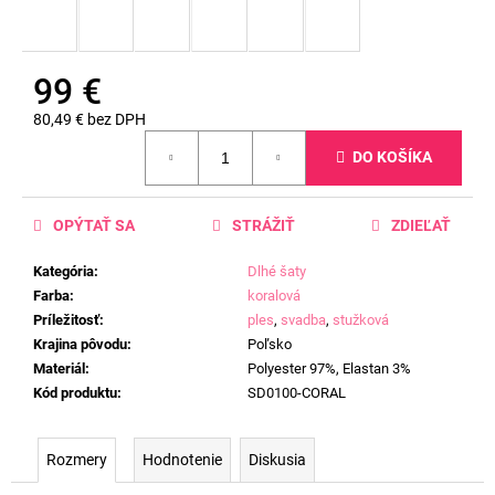
99 €
80,49 € bez DPH
Jednotková
DO KOŠÍKA
cena:
OPÝTAŤ SA
STRÁŽIŤ
ZDIEĽAŤ
Kategória
:
Dlhé šaty
Farba
:
koralová
Príležitosť
:
ples
,
svadba
,
stužková
Krajina pôvodu
:
Poľsko
Materiál
:
Polyester 97%, Elastan 3%
Kód produktu
:
SD0100-CORAL
Rozmery
Hodnotenie
Diskusia