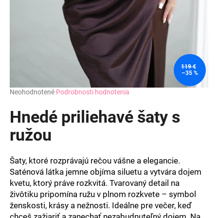
119 €
–35 %
Priemerné
Neohodnotené
Podrobnosti hodnotenia
hodnotenie
produktu
Hnedé priliehavé šaty s
je
0,0
ružou
z
5
hviezdičiek.
Šaty, ktoré rozprávajú rečou vášne a elegancie.
Saténová látka jemne objíma siluetu a vytvára dojem
kvetu, ktorý práve rozkvitá. Tvarovaný detail na
živôtiku pripomína ružu v plnom rozkvete – symbol
ženskosti, krásy a nežnosti. Ideálne pre večer, keď
chceš zažiariť a zanechať nezabudnuteľný dojem. Na