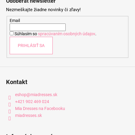
Odoberať newsletter
p
Nezmeškajte žiadne novinky či zľavy!
ä
t
Email
i
Súhlasím so
spracúvaním osobných údajov
.
e
PRIHLÁSIŤ SA
Kontakt
eshop
@
miadresses.sk
+421 902 469 024
Mia Dresses na Facebooku
miadresses.sk