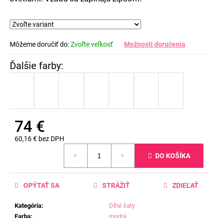
Môžeme doručiť do:
Zvoľte veľkosť
Možnosti doručenia
74 €
60,16 € bez DPH
Jednotková
DO KOŠÍKA
cena:
OPÝTAŤ SA
STRÁŽIŤ
ZDIEĽAŤ
Kategória
:
Dlhé šaty
Farba
:
modrá