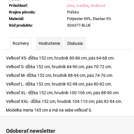
Príležitosť
:
ples
,
svadba
,
stužková
Krajina pôvodu
:
Poľsko
Materiál
:
Polyester 95%, Elastan 5%
Kód produktu
:
SD6377-BLUE
Rozmery
Hodnotenie
Diskusia
Veľkosť XS- dĺžka 152 cm, hrudník 80-86 cm, pás 64-68 cm.
Veľkosť S- dĺžka 152 cm, hrudník 84-90 cm, pás 70-72 cm.
Veľkosť M- dĺžka 152 cm, hrudník 88-94 cm, pás 74-76 cm.
Veľkosť L- dĺžka 152 cm, hrudník 92-98 cm, pás 80-82 cm.
Veľkosť XL- dĺžka 152 cm, hrudník 100-106 cm, pás 88-90 cm.
Veľkosť XXL- dĺžka 152 cm, hrudník 104-110 cm, pás 92-94 cm.
Modelka meria 165 cm a má na sebe veľkosť S.
Z
á
Odoberať newsletter