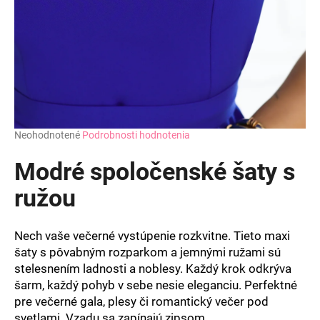
Priemerné
Neohodnotené
Podrobnosti hodnotenia
hodnotenie
produktu
Modré spoločenské šaty s
je
0,0
ružou
z
5
hviezdičiek.
Nech vaše večerné vystúpenie rozkvitne. Tieto maxi
šaty s pôvabným rozparkom a jemnými ružami sú
stelesnením ladnosti a noblesy. Každý krok odkrýva
šarm, každý pohyb v sebe nesie eleganciu. Perfektné
pre večerné gala, plesy či romantický večer pod
svetlami. Vzadu sa zapínajú zipsom.