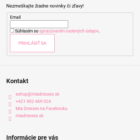
p
Nezmeškajte žiadne novinky či zľavy!
ä
t
Email
i
Súhlasím so
spracúvaním osobných údajov
.
e
PRIHLÁSIŤ SA
Kontakt
eshop
@
miadresses.sk
+421 902 469 024
Mia Dresses na Facebooku
miadresses.sk
Informácie pre vás