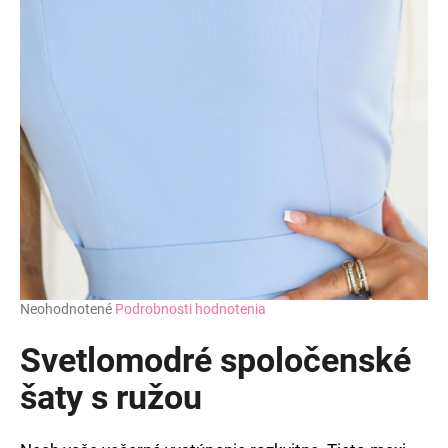
Priemerné
Neohodnotené
Podrobnosti hodnotenia
hodnotenie
produktu
Svetlomodré spoločenské
je
0,0
šaty s ružou
z
5
hviezdičiek.