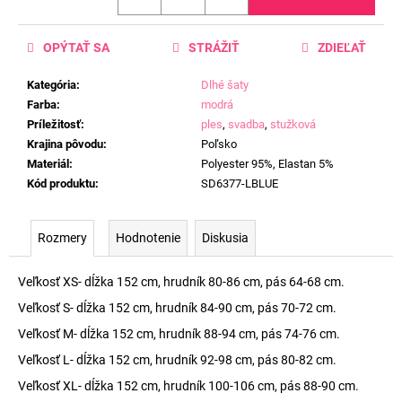
OPÝTAŤ SA
STRÁŽIŤ
ZDIEĽAŤ
Kategória
:
Dlhé šaty
Farba
:
modrá
Príležitosť
:
ples
,
svadba
,
stužková
Krajina pôvodu
:
Poľsko
Materiál
:
Polyester 95%, Elastan 5%
Kód produktu
:
SD6377-LBLUE
Rozmery
Hodnotenie
Diskusia
Veľkosť XS- dĺžka 152 cm, hrudník 80-86 cm, pás 64-68 cm.
Veľkosť S- dĺžka 152 cm, hrudník 84-90 cm, pás 70-72 cm.
Veľkosť M- dĺžka 152 cm, hrudník 88-94 cm, pás 74-76 cm.
Veľkosť L- dĺžka 152 cm, hrudník 92-98 cm, pás 80-82 cm.
Veľkosť XL- dĺžka 152 cm, hrudník 100-106 cm, pás 88-90 cm.