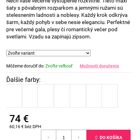
Nech vaše večerné vystúpenie rozkvitne. Tieto maxi
šaty s pôvabným rozparkom a jemnými ružami sú
stelesnením ladnosti a noblesy. Každý krok odkrýva
šarm, každý pohyb v sebe nesie eleganciu. Perfektné
pre večerné gala, plesy či romantický večer pod
svetlami. Vzadu sa zapínajú zipsom.
Môžeme doručiť do:
Zvoľte veľkosť
Možnosti doručenia
74 €
60,16 € bez DPH
Jednotková
DO KOŠÍKA
cena: