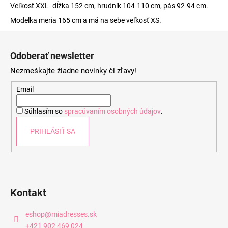
Veľkosť XXL- dĺžka 152 cm, hrudník 104-110 cm, pás 92-94 cm.
Modelka meria 165 cm a má na sebe veľkosť XS.
Z
á
Odoberať newsletter
p
Nezmeškajte žiadne novinky či zľavy!
ä
t
Email
i
Súhlasím so
spracúvaním osobných údajov
.
e
PRIHLÁSIŤ SA
Kontakt
eshop
@
miadresses.sk
+421 902 469 024