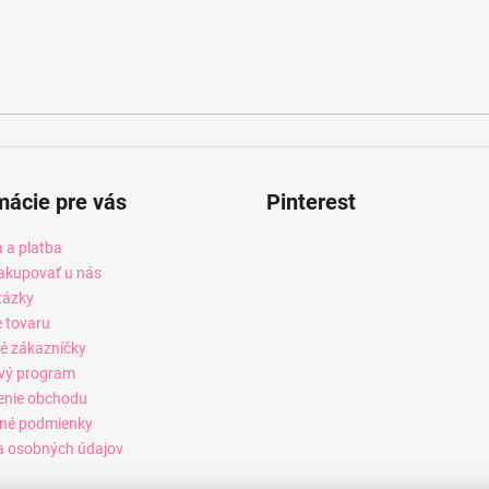
mácie pre vás
Pinterest
 a platba
akupovať u nás
tázky
e tovaru
é zákazníčky
vý program
enie obchodu
né podmienky
 osobných údajov