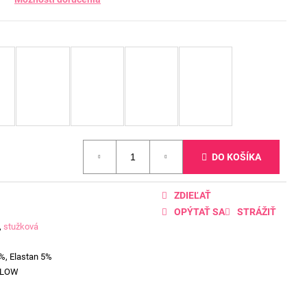
DO KOŠÍKA
ZDIEĽAŤ
OPÝTAŤ SA
STRÁŽIŤ
,
stužková
%, Elastan 5%
LLOW