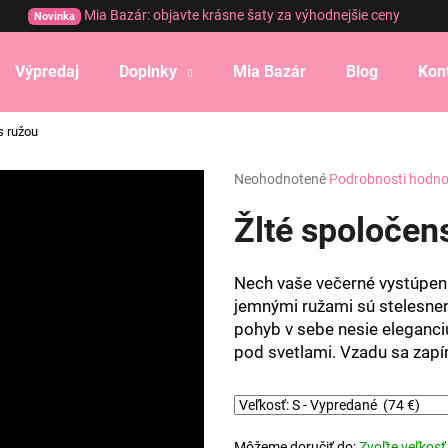
Mia Bazár: objavte krásne šaty za výhodnejšie ceny
Novinka
Výpredaj
Doplnky
Mia Bazár
Blog
Kon
Čo potrebujete nájsť?
s ružou
Priemerné
Neohodnotené
Podrobnosti hodno
HĽADAŤ
hodnotenie
produktu
Žlté spoločen
je
0,0
Odporúčame
z
Nech vaše večerné vystúpeni
5
jemnými ružami sú stelesnen
hviezdičiek.
pohyb v sebe nesie eleganciu
pod svetlami. Vzadu sa zapí
Môžeme doručiť do:
Zvoľte veľkosť