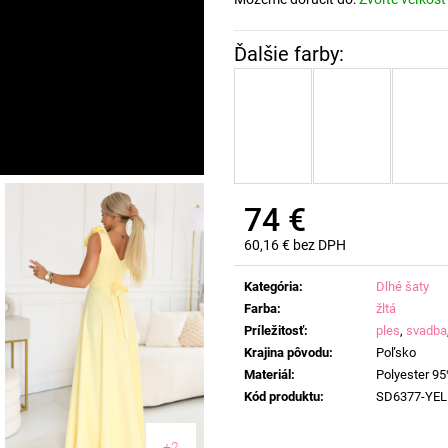
74 €
60,16 € bez DPH
Jednotková
cena:
Kategória
:
Dlhé šaty
Farba
:
žltá
Príležitosť
:
ples
,
svadba
Krajina pôvodu
:
Poľsko
Materiál
:
Polyester 95
Kód produktu
:
SD6377-YE
+2