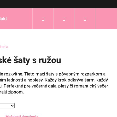
Hľadať
Prihlásenie
Nákupný
takt
košík
tenia
ské šaty s ružou
e rozkvitne. Tieto maxi šaty s pôvabným rozparkom a
ím ladnosti a noblesy. Každý krok odkrýva šarm, každý
. Perfektné pre večerné gala, plesy či romantický večer
najú zipsom.
Možnosti doručenia