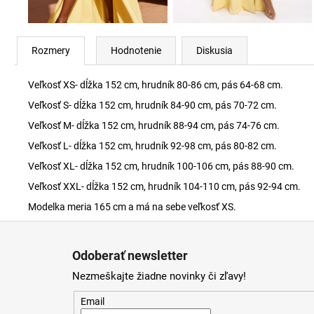
Rozmery
Hodnotenie
Diskusia
Veľkosť XS- dĺžka 152 cm, hrudník 80-86 cm, pás 64-68 cm.
Veľkosť S- dĺžka 152 cm, hrudník 84-90 cm, pás 70-72 cm.
Veľkosť M- dĺžka 152 cm, hrudník 88-94 cm, pás 74-76 cm.
Veľkosť L- dĺžka 152 cm, hrudník 92-98 cm, pás 80-82 cm.
Veľkosť XL- dĺžka 152 cm, hrudník 100-106 cm, pás 88-90 cm.
Veľkosť XXL- dĺžka 152 cm, hrudník 104-110 cm, pás 92-94 cm.
Modelka meria 165 cm a má na sebe veľkosť XS.
Z
á
Odoberať newsletter
p
Nezmeškajte žiadne novinky či zľavy!
ä
t
Email