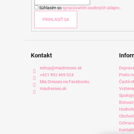
i
Súhlasím so
spracúvaním osobných údajov
.
e
PRIHLÁSIŤ SA
Kontakt
Infor
eshop
@
miadresses.sk
Doprava
+421 902 469 024
Prečo n
Mia Dresses na Facebooku
Časté o
miadresses.sk
Vráteni
Spokojn
Bonuso
Hodnot
Obchod
Ochrana
Kontakt