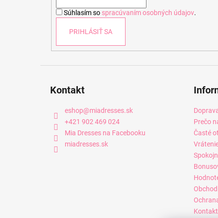
i
Súhlasím so
spracúvaním osobných údajov
.
e
PRIHLÁSIŤ SA
Kontakt
Infor
eshop
@
miadresses.sk
Doprava
+421 902 469 024
Prečo n
Mia Dresses na Facebooku
Časté o
miadresses.sk
Vráteni
Spokojn
Bonuso
Hodnot
Obchod
Ochrana
Kontakt