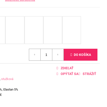
DO KOŠÍKA
ZDIEĽAŤ
OPÝTAŤ SA
STRÁŽIŤ
,
stužková
%, Elastan 5%
E