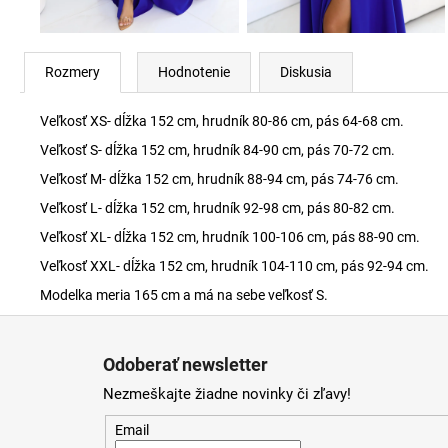
Rozmery
Hodnotenie
Diskusia
Veľkosť XS- dĺžka 152 cm, hrudník 80-86 cm, pás 64-68 cm.
Veľkosť S- dĺžka 152 cm, hrudník 84-90 cm, pás 70-72 cm.
Veľkosť M- dĺžka 152 cm, hrudník 88-94 cm, pás 74-76 cm.
Veľkosť L- dĺžka 152 cm, hrudník 92-98 cm, pás 80-82 cm.
Veľkosť XL- dĺžka 152 cm, hrudník 100-106 cm, pás 88-90 cm.
Veľkosť XXL- dĺžka 152 cm, hrudník 104-110 cm, pás 92-94 cm.
Modelka meria 165 cm a má na sebe veľkosť S.
Z
á
Odoberať newsletter
p
Nezmeškajte žiadne novinky či zľavy!
ä
t
Email