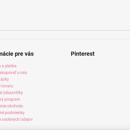
mácie pre vás
Pinterest
 a platba
akupovať u nás
tázky
e tovaru
é zákazníčky
vý program
enie obchodu
né podmienky
 osobných údajov