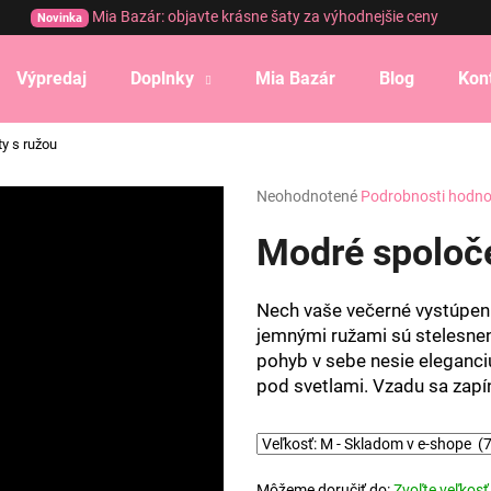
Mia Bazár: objavte krásne šaty za výhodnejšie ceny
Novinka
Výpredaj
Doplnky
Mia Bazár
Blog
Kon
Čo potrebujete nájsť?
y s ružou
Priemerné
Neohodnotené
Podrobnosti hodno
HĽADAŤ
hodnotenie
produktu
Modré spoloče
je
0,0
Odporúčame
z
Nech vaše večerné vystúpeni
5
jemnými ružami sú stelesnen
hviezdičiek.
pohyb v sebe nesie eleganciu
pod svetlami. Vzadu sa zapí
Môžeme doručiť do:
Zvoľte veľkosť