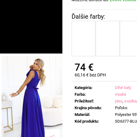
74 €
60,16 € bez DPH
Jednotková
cena:
Kategória
:
Dlhé šaty
Farba
:
modrá
Príležitosť
:
ples
,
svadba
Krajina pôvodu
:
Poľsko
Materiál
:
Polyester 95
Kód produktu
:
SD6377-BLU
+2