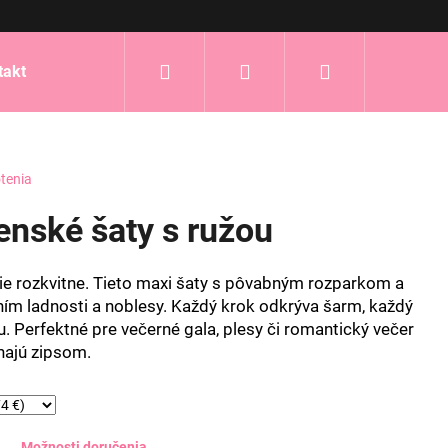
Hľadať
Prihlásenie
Nákupný
takt
košík
tenia
nské šaty s ružou
e rozkvitne. Tieto maxi šaty s pôvabným rozparkom a
ím ladnosti a noblesy. Každý krok odkrýva šarm, každý
. Perfektné pre večerné gala, plesy či romantický večer
najú zipsom.
Možnosti doručenia