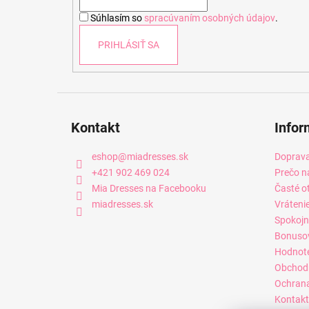
i
Súhlasím so
spracúvaním osobných údajov
.
e
PRIHLÁSIŤ SA
Kontakt
Infor
eshop
@
miadresses.sk
Doprava
+421 902 469 024
Prečo n
Mia Dresses na Facebooku
Časté o
miadresses.sk
Vráteni
Spokojn
Bonuso
Hodnot
Obchod
Ochrana
Kontakt