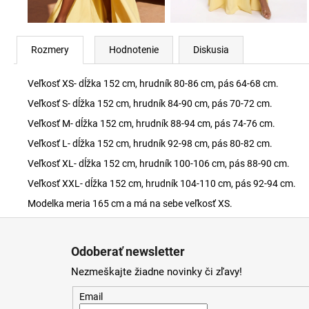
Rozmery
Hodnotenie
Diskusia
Veľkosť XS- dĺžka 152 cm, hrudník 80-86 cm, pás 64-68 cm.
Veľkosť S- dĺžka 152 cm, hrudník 84-90 cm, pás 70-72 cm.
Veľkosť M- dĺžka 152 cm, hrudník 88-94 cm, pás 74-76 cm.
Veľkosť L- dĺžka 152 cm, hrudník 92-98 cm, pás 80-82 cm.
Veľkosť XL- dĺžka 152 cm, hrudník 100-106 cm, pás 88-90 cm.
Veľkosť XXL- dĺžka 152 cm, hrudník 104-110 cm, pás 92-94 cm.
Modelka meria 165 cm a má na sebe veľkosť XS.
Z
á
Odoberať newsletter
p
Nezmeškajte žiadne novinky či zľavy!
ä
t
Email