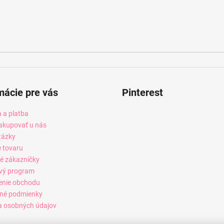
mácie pre vás
Pinterest
 a platba
akupovať u nás
tázky
e tovaru
é zákazníčky
vý program
enie obchodu
né podmienky
 osobných údajov