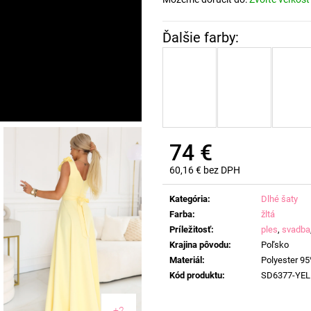
74 €
60,16 € bez DPH
Jednotková
cena:
Kategória
:
Dlhé šaty
Farba
:
žltá
Príležitosť
:
ples
,
svadba
Krajina pôvodu
:
Poľsko
Materiál
:
Polyester 95
Kód produktu
:
SD6377-YE
+2