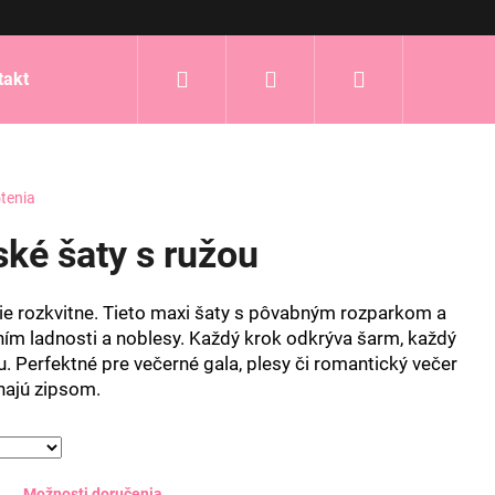
Hľadať
Prihlásenie
Nákupný
takt
košík
tenia
ské šaty s ružou
e rozkvitne. Tieto maxi šaty s pôvabným rozparkom a
ím ladnosti a noblesy. Každý krok odkrýva šarm, každý
. Perfektné pre večerné gala, plesy či romantický večer
najú zipsom.
Možnosti doručenia