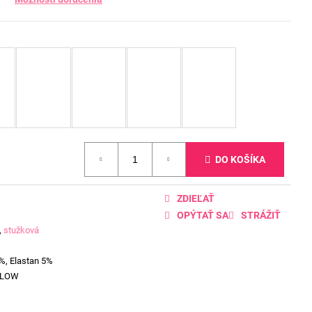
DO KOŠÍKA
ZDIEĽAŤ
OPÝTAŤ SA
STRÁŽIŤ
,
stužková
%, Elastan 5%
LLOW