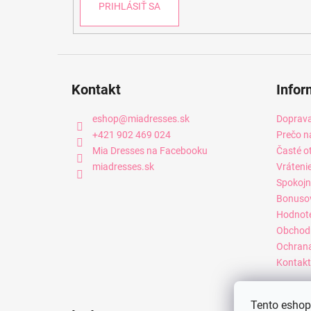
PRIHLÁSIŤ SA
Kontakt
Infor
eshop
@
miadresses.sk
Doprava
+421 902 469 024
Prečo n
Mia Dresses na Facebooku
Časté o
miadresses.sk
Vráteni
Spokojn
Bonuso
Hodnot
Obchod
Ochrana
Kontakt
Tento eshop 