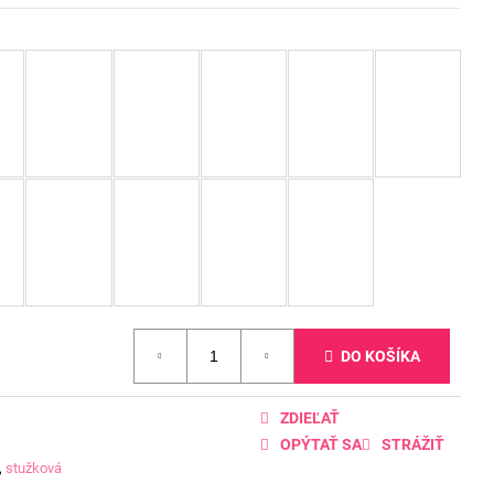
DO KOŠÍKA
ZDIEĽAŤ
OPÝTAŤ SA
STRÁŽIŤ
,
stužková