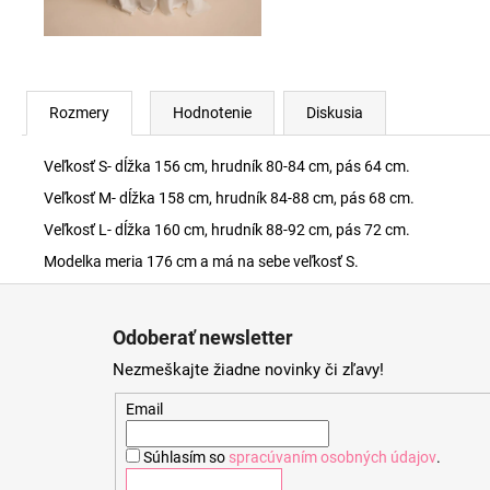
Rozmery
Hodnotenie
Diskusia
Veľkosť S- dĺžka 156 cm, hrudník 80-84 cm, pás 64 cm.
Veľkosť M- dĺžka 158 cm, hrudník 84-88 cm, pás 68 cm.
Veľkosť L- dĺžka 160 cm, hrudník 88-92 cm, pás 72 cm.
Modelka meria 176 cm a má na sebe veľkosť S.
Z
á
Odoberať newsletter
p
Nezmeškajte žiadne novinky či zľavy!
ä
t
Email
i
Súhlasím so
spracúvaním osobných údajov
.
e