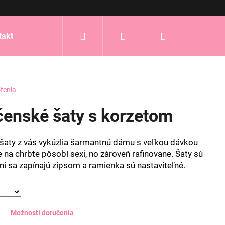
Hľadať
Prihlásenie
Nákupný
takt
košík
tenia
enské šaty s korzetom
šaty z vás vykúzlia šarmantnú dámu s veľkou dávkou
e na chrbte pôsobí sexi, no zároveň rafinovane. Šaty sú
ni sa zapínajú zipsom a ramienka sú nastaviteľné.
Možnosti doručenia