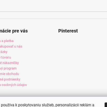
mácie pre vás
Pinterest
 a platba
akupovať u nás
tázky
e tovaru
é zákazníčky
vý program
enie obchodu
né podmienky
 osobných údajov
používa k poskytovaniu služieb, personalizácii reklám a