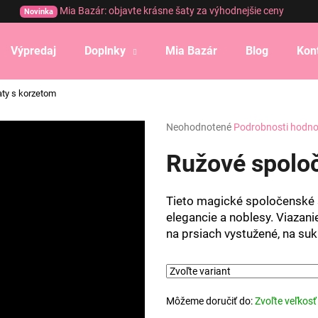
Mia Bazár: objavte krásne šaty za výhodnejšie ceny
Novinka
Výpredaj
Doplnky
Mia Bazár
Blog
Kon
Čo potrebujete nájsť?
ty s korzetom
Priemerné
Neohodnotené
Podrobnosti hodno
HĽADAŤ
hodnotenie
produktu
Ružové spoloč
je
0,0
Odporúčame
z
Tieto magické spoločenské 
5
elegancie a noblesy. Viazani
hviezdičiek.
na prsiach vystužené, na suk
Môžeme doručiť do:
Zvoľte veľkosť