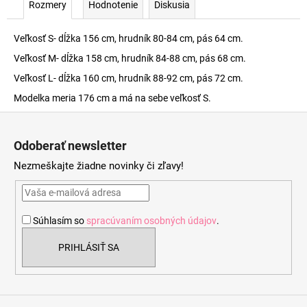
Rozmery
Hodnotenie
Diskusia
Veľkosť S- dĺžka 156 cm, hrudník 80-84 cm, pás 64 cm.
Veľkosť M- dĺžka 158 cm, hrudník 84-88 cm, pás 68 cm.
Veľkosť L- dĺžka 160 cm, hrudník 88-92 cm, pás 72 cm.
Modelka meria 176 cm a má na sebe veľkosť S.
Z
á
Odoberať newsletter
p
Nezmeškajte žiadne novinky či zľavy!
ä
t
i
Súhlasím so
spracúvaním osobných údajov
.
e
PRIHLÁSIŤ SA