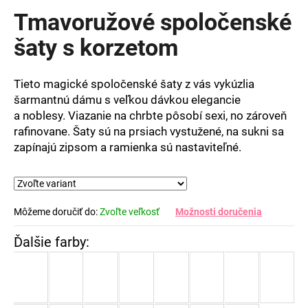
produktu
Tmavoružové spoločenské
je
0,0
šaty s korzetom
z
5
hviezdičiek.
Tieto magické spoločenské šaty z vás vykúzlia
šarmantnú dámu s veľkou dávkou elegancie
a noblesy. Viazanie na chrbte pôsobí sexi, no zároveň
rafinovane. Šaty sú na prsiach vystužené, na sukni sa
zapínajú zipsom a ramienka sú nastaviteľné.
Môžeme doručiť do:
Zvoľte veľkosť
Možnosti doručenia