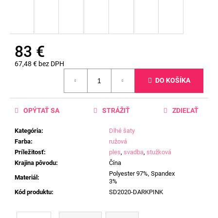
83 €
67,48 € bez DPH
Jednotková
DO KOŠÍKA
cena:
OPÝTAŤ SA
STRÁŽIŤ
ZDIEĽAŤ
Kategória
:
Dlhé šaty
Farba
:
ružová
Príležitosť
:
ples
,
svadba
,
stužková
Krajina pôvodu
:
Čína
Polyester 97%, Spandex
Materiál
:
3%
Kód produktu
:
SD2020-DARKPINK