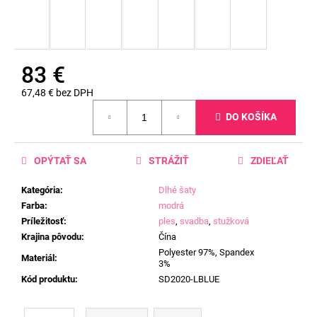
83 €
67,48 € bez DPH
Jednotková
DO KOŠÍKA
cena:
OPÝTAŤ SA
STRÁŽIŤ
ZDIEĽAŤ
Kategória
:
Dlhé šaty
Farba
:
modrá
Príležitosť
:
ples
,
svadba
,
stužková
Krajina pôvodu
:
Čína
Polyester 97%, Spandex
Materiál
:
3%
Kód produktu
:
SD2020-LBLUE