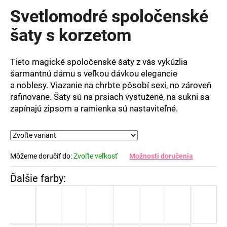
produktu
Svetlomodré spoločenské
je
0,0
šaty s korzetom
z
5
hviezdičiek.
Tieto magické spoločenské šaty z vás vykúzlia
šarmantnú dámu s veľkou dávkou elegancie
a noblesy. Viazanie na chrbte pôsobí sexi, no zároveň
rafinovane. Šaty sú na prsiach vystužené, na sukni sa
zapínajú zipsom a ramienka sú nastaviteľné.
Môžeme doručiť do:
Zvoľte veľkosť
Možnosti doručenia