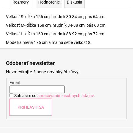
Rozmery
Hodnotenie
Diskusia
Veľkosť S- dĺžka 156 cm, hrudník 80-84 cm, pás 64 cm.
Veľkosť M- dĺžka 158 cm, hrudník 84-88 cm, pás 68 cm.
Veľkosť L- dĺžka 160 cm, hrudník 88-92 cm, pás 72 cm.
Modelka meria 176 cm a má na sebe veľkosť S.
Z
á
Odoberať newsletter
p
Nezmeškajte žiadne novinky či zľavy!
ä
t
Email
i
Súhlasím so
spracúvaním osobných údajov
.
e
PRIHLÁSIŤ SA