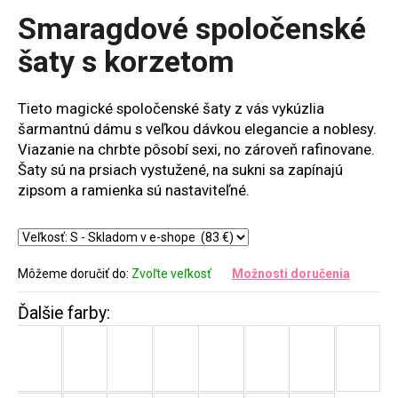
produktu
Smaragdové spoločenské
je
5,0
šaty s korzetom
z
5
hviezdičiek.
Tieto magické spoločenské šaty z vás vykúzlia
šarmantnú dámu s veľkou dávkou elegancie a noblesy.
Viazanie na chrbte pôsobí sexi, no zároveň rafinovane.
Šaty sú na prsiach vystužené, na sukni sa zapínajú
zipsom a ramienka sú nastaviteľné.
Môžeme doručiť do:
Zvoľte veľkosť
Možnosti doručenia