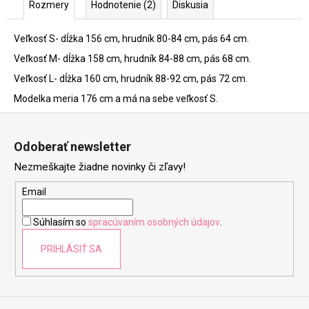
Rozmery
Hodnotenie (2)
Diskusia
Veľkosť S- dĺžka 156 cm, hrudník 80-84 cm, pás 64 cm.
Veľkosť M- dĺžka 158 cm, hrudník 84-88 cm, pás 68 cm.
Veľkosť L- dĺžka 160 cm, hrudník 88-92 cm, pás 72 cm.
Modelka meria 176 cm a má na sebe veľkosť S.
Z
á
Odoberať newsletter
p
Nezmeškajte žiadne novinky či zľavy!
ä
t
Email
i
Súhlasím so
spracúvaním osobných údajov
.
e
PRIHLÁSIŤ SA