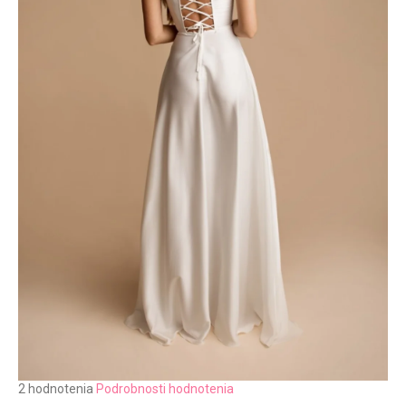
č
a
m
e
Priemerné
2 hodnotenia
Podrobnosti hodnotenia
hodnotenie