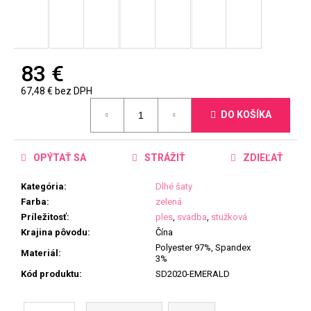
83 €
67,48 € bez DPH
Jednotková
DO KOŠÍKA
cena:
OPÝTAŤ SA
STRÁŽIŤ
ZDIEĽAŤ
Kategória
:
Dlhé šaty
Farba
:
zelená
Príležitosť
:
ples
,
svadba
,
stužková
Krajina pôvodu
:
Čína
Polyester 97%, Spandex
Materiál
:
3%
Kód produktu
:
SD2020-EMERALD