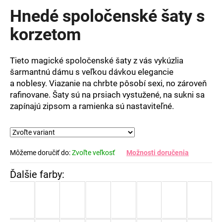
produktu
Hnedé spoločenské šaty s
je
0,0
korzetom
z
5
hviezdičiek.
Tieto magické spoločenské šaty z vás vykúzlia
šarmantnú dámu s veľkou dávkou elegancie
a noblesy. Viazanie na chrbte pôsobí sexi, no zároveň
rafinovane. Šaty sú na prsiach vystužené, na sukni sa
zapínajú zipsom a ramienka sú nastaviteľné.
Môžeme doručiť do:
Zvoľte veľkosť
Možnosti doručenia