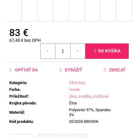
83 €
67,48 € bez DPH
Jednotková
DO KOŠÍKA
cena:
OPÝTAŤ SA
STRÁŽIŤ
ZDIEĽAŤ
Kategória
:
Dlhé šaty
Farba
:
hnedá
Príležitosť
:
ples
,
svadba
,
stužková
Krajina pôvodu
:
Čína
Polyester 97%, Spandex
Materiál
:
3%
Kód produktu
:
SD2020-BROWN