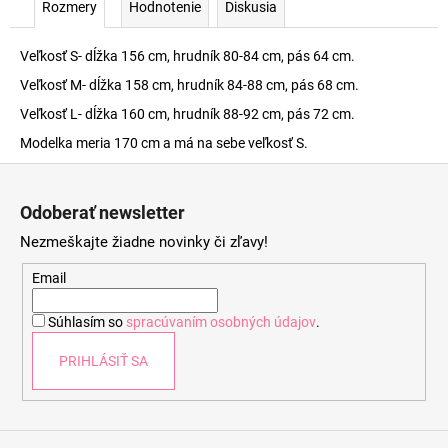
Rozmery
Hodnotenie
Diskusia
Veľkosť S- dĺžka 156 cm, hrudník 80-84 cm, pás 64 cm.
Veľkosť M- dĺžka 158 cm, hrudník 84-88 cm, pás 68 cm.
Veľkosť L- dĺžka 160 cm, hrudník 88-92 cm, pás 72 cm.
Modelka meria 170 cm a má na sebe veľkosť S.
Z
á
Odoberať newsletter
p
Nezmeškajte žiadne novinky či zľavy!
ä
t
Email
i
Súhlasím so
spracúvaním osobných údajov
.
e
PRIHLÁSIŤ SA