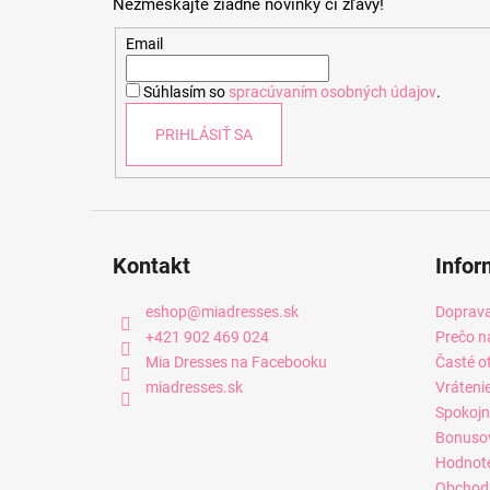
Nezmeškajte žiadne novinky či zľavy!
ä
t
Email
i
Súhlasím so
spracúvaním osobných údajov
.
e
PRIHLÁSIŤ SA
Kontakt
Infor
eshop
@
miadresses.sk
Doprava
+421 902 469 024
Prečo n
Mia Dresses na Facebooku
Časté o
miadresses.sk
Vráteni
Spokojn
Bonuso
Hodnot
Obchod