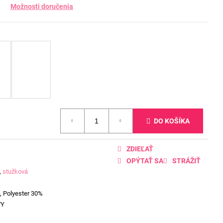
Možnosti doručenia
DO KOŠÍKA
ZDIEĽAŤ
OPÝTAŤ SA
STRÁŽIŤ
,
stužková
, Polyester 30%
VY