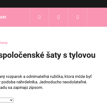
Hľadať
Prihlásenie
Nákupný
takt
košík
tenia
poločenské šaty s tylovou
vaný rozparok a odnímateľná ružička, ktorá môže byť
 v podobe náhrdelníka. Jednoducho neodolateľné.
vzadu sa zapínajú zipsom.