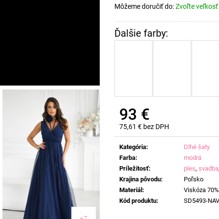
Môžeme doručiť do:
Zvoľte veľkosť
93 €
75,61 € bez DPH
Jednotková
cena:
Kategória
:
Dlhé šaty
Farba
:
modrá
Príležitosť
:
ples
,
svadba
Krajina pôvodu
:
Poľsko
Materiál
:
Viskóza 70%
Kód produktu
:
SD5493-NA
+7