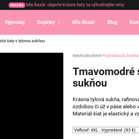
Mia Bazár: objavte krásne šaty za výhodnejšie ceny
Novinka
Výpredaj
Doplnky
Mia Bazár
Blog
Kon
Čo potrebujete nájsť?
ké šaty s tylovou sukňou
Priemerné
Neohodnotené
Podrobnosti hodno
HĽADAŤ
hodnotenie
produktu
Tmavomodré s
je
0,0
sukňou
Odporúčame
z
5
hviezdičiek.
Krásna tylová sukňa, rafino
ozdobou či úž v páse alebo
Materiál šiat je elastický a 