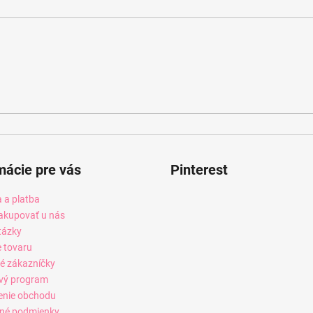
mácie pre vás
Pinterest
 a platba
akupovať u nás
tázky
e tovaru
é zákazníčky
vý program
enie obchodu
né podmienky