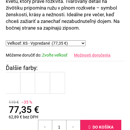
č
kvetu, ktorý práve rozkvitá. Tvarovaný detail na
a
živôtiku pripomína ružu v plnom rozkvete – symbol
m
ženskosti, krásy a nežnosti. Ideálne pre večer, keď
e
chceš zažiariť a zanechať nezabudnuteľný dojem. Na
bočnej strane sa zapínajú zipsom.
Môžeme doručiť do:
Zvoľte veľkosť
Možnosti doručenia
119 €
–35 %
77,35 €
62,89 € bez DPH
Jednotková
DO KOŠÍKA
cena: