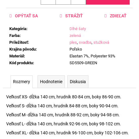
OPÝTAŤ SA
STRÁŽIŤ
ZDIEĽAŤ
Kategória
:
Dlhé šaty
Farba
:
zelená
Príležitosť
:
ples
,
svadba
,
stužková
Krajina pôvodu
:
Poľsko
Materiál
:
Elastan 7%, Polyester 93%
Kód produktu
:
SD5509-GREEN
Rozmery
Hodnotenie
Diskusia
Veľkosť XS- dĺžka 140 cm, hrudník 80-84 cm, boky 86-90 cm.
Veľkosť S- dĺžka 140 cm, hrudník 84-88 cm, boky 90-94 cm.
Veľkosť M- dĺžka 140 cm, hrudník 88-92 cm, boky 94-98 cm.
Veľkosť L- dĺžka 140 cm, hrudník 92-96 cm, boky 98-102 cm.
Veľkosť XL- dĺžka 140 cm, hrudník 96-100 cm, boky 102-106 cm.