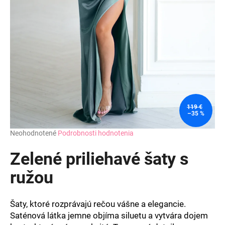
á
j
s
ť
?
119 €
–35 %
HĽADAŤ
Priemerné
Neohodnotené
Podrobnosti hodnotenia
hodnotenie
produktu
Zelené priliehavé šaty s
O
je
d
0,0
ružou
z
p
5
o
hviezdičiek.
r
Šaty, ktoré rozprávajú rečou vášne a elegancie.
ú
Saténová látka jemne objíma siluetu a vytvára dojem