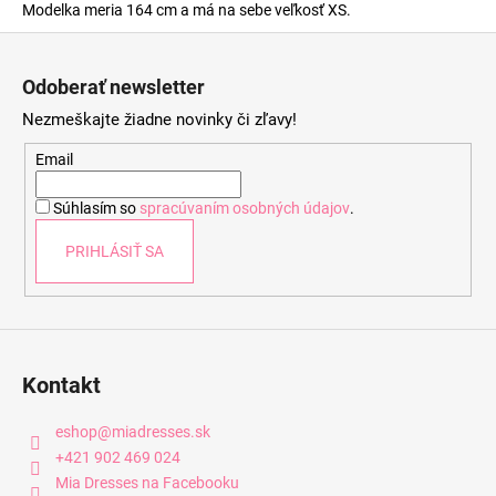
Modelka meria 164 cm a má na sebe veľkosť XS.
Z
á
Odoberať newsletter
p
Nezmeškajte žiadne novinky či zľavy!
ä
t
Email
i
Súhlasím so
spracúvaním osobných údajov
.
e
PRIHLÁSIŤ SA
Kontakt
eshop
@
miadresses.sk
+421 902 469 024
Mia Dresses na Facebooku