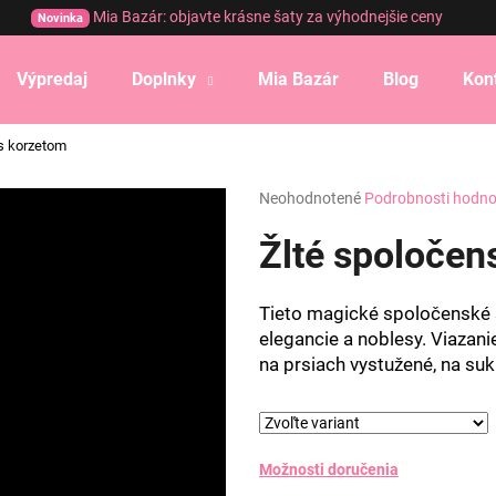
Mia Bazár: objavte krásne šaty za výhodnejšie ceny
Novinka
Výpredaj
Doplnky
Mia Bazár
Blog
Kon
Čo potrebujete nájsť?
 s korzetom
Priemerné
Neohodnotené
Podrobnosti hodno
HĽADAŤ
hodnotenie
produktu
Žlté spoločen
je
0,0
Odporúčame
z
Tieto magické spoločenské 
5
elegancie a noblesy. Viazani
hviezdičiek.
na prsiach vystužené, na suk
Možnosti doručenia