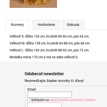
Rozmery
Hodnotenie
Diskusia
Veľkosť S- dĺžka 156 cm, hrudník 80-84 cm, pás 64 cm.
Veľkosť M- dĺžka 158 cm, hrudník 84-88 cm, pás 68 cm.
Veľkosť L- dĺžka 160 cm, hrudník 88-92 cm, pás 72 cm.
Modelka meria 170 cm a má na sebe veľkosť S.
Z
á
Odoberať newsletter
p
Nezmeškajte žiadne novinky či zľavy!
ä
t
Email
i
Súhlasím so
spracúvaním osobných údajov
.
e