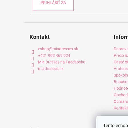
PRIHLÁSIŤ SA
Kontakt
Infor
eshop
@
miadresses.sk
Doprava
+421 902 469 024
Prečo n
Mia Dresses na Facebooku
Časté o
miadresses.sk
Vráteni
Spokojn
Bonuso
Hodnot
Obchod
Ochrana
Kontakt
Tento eshop 