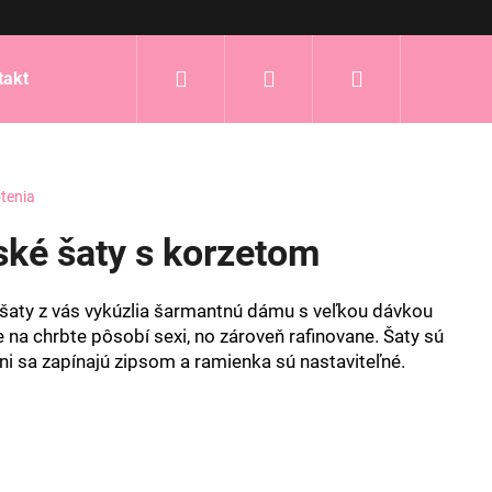
Hľadať
Prihlásenie
Nákupný
takt
košík
tenia
ské šaty s korzetom
šaty z vás vykúzlia šarmantnú dámu s veľkou dávkou
e na chrbte pôsobí sexi, no zároveň rafinovane. Šaty sú
ni sa zapínajú zipsom a ramienka sú nastaviteľné.