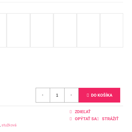
DO KOŠÍKA
ZDIEĽAŤ
OPÝTAŤ SA
STRÁŽIŤ
,
stužková