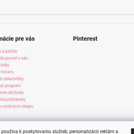
mácie pre vás
Pinterest
 a platba
akupovať u nás
tázky
e tovaru
é zákazníčky
vý program
enie obchodu
né podmienky
 osobných údajov
používa k poskytovaniu služieb, personalizácii reklám a