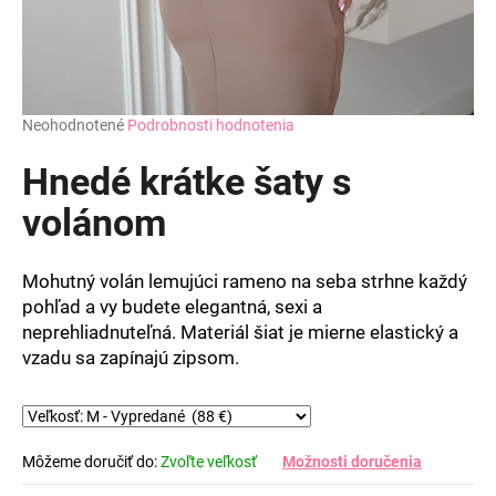
Priemerné
Neohodnotené
Podrobnosti hodnotenia
hodnotenie
produktu
Hnedé krátke šaty s
je
0,0
volánom
z
5
hviezdičiek.
Mohutný volán lemujúci rameno na seba strhne každý
pohľad a vy budete elegantná, sexi a
neprehliadnuteľná. Materiál šiat je mierne elastický a
vzadu sa zapínajú zipsom.
Môžeme doručiť do:
Zvoľte veľkosť
Možnosti doručenia