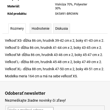
Viskóza 70%, Polyester
Materiál
:
30%
Kód produktu
:
SK5491-BROWN
Rozmery
Hodnotenie
Diskusia
Veľkosť XS- dĺžka 86 cm, hrudník 39-42 cm x 2, boky 41-43 cm x 2.
Veľkosť S- dĺžka 86 cm, hrudník 41-44 cm x 2, boky 43-45 cm x 2.
Veľkosť M- dĺžka 86 cm, hrudník 43-46 cm x 2, boky 45-47 cm x 2.
Veľkosť L- dĺžka 88 cm, hrudník 45-48 cm x 2, boky 47-49 cm x 2.
Veľkosť XL- dĺžka 88 cm, hrudník 47-50 cm x 2, boky 49-51 cm x 2.
Modelka meria 164 cm a má na sebe veľkosť XS.
Z
á
Odoberať newsletter
p
Nezmeškajte žiadne novinky či zľavy!
ä
t