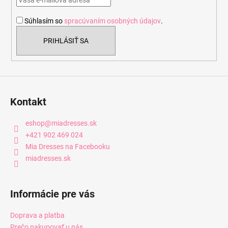
i
Súhlasím so
spracúvaním osobných údajov
.
e
PRIHLÁSIŤ SA
Kontakt
eshop
@
miadresses.sk
+421 902 469 024
Mia Dresses na Facebooku
miadresses.sk
Informácie pre vás
Doprava a platba
Prečo nakupovať u nás