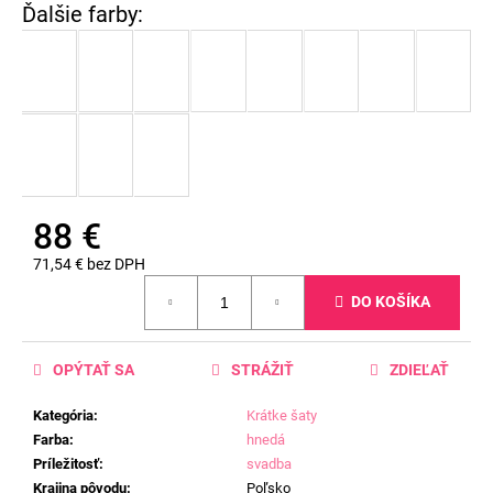
88 €
71,54 € bez DPH
Jednotková
DO KOŠÍKA
cena:
OPÝTAŤ SA
STRÁŽIŤ
ZDIEĽAŤ
Kategória
:
Krátke šaty
Farba
:
hnedá
Príležitosť
:
svadba
Krajina pôvodu
:
Poľsko