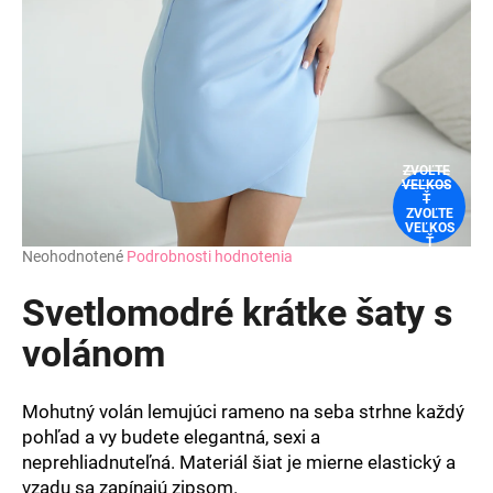
ZVOĽTE
VEĽKOS
Ť
ZVOĽTE
VEĽKOS
Ť
Priemerné
Neohodnotené
Podrobnosti hodnotenia
hodnotenie
produktu
Svetlomodré krátke šaty s
je
0,0
volánom
z
5
hviezdičiek.
Mohutný volán lemujúci rameno na seba strhne každý
pohľad a vy budete elegantná, sexi a
neprehliadnuteľná. Materiál šiat je mierne elastický a
vzadu sa zapínajú zipsom.