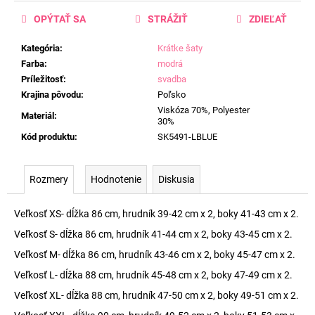
OPÝTAŤ SA
STRÁŽIŤ
ZDIEĽAŤ
Kategória
:
Krátke šaty
Farba
:
modrá
Príležitosť
:
svadba
Krajina pôvodu
:
Poľsko
Viskóza 70%, Polyester
Materiál
:
30%
Kód produktu
:
SK5491-LBLUE
Rozmery
Hodnotenie
Diskusia
Veľkosť XS- dĺžka 86 cm, hrudník 39-42 cm x 2, boky 41-43 cm x 2.
Veľkosť S- dĺžka 86 cm, hrudník 41-44 cm x 2, boky 43-45 cm x 2.
Veľkosť M- dĺžka 86 cm, hrudník 43-46 cm x 2, boky 45-47 cm x 2.
Veľkosť L- dĺžka 88 cm, hrudník 45-48 cm x 2, boky 47-49 cm x 2.
Veľkosť XL- dĺžka 88 cm, hrudník 47-50 cm x 2, boky 49-51 cm x 2.