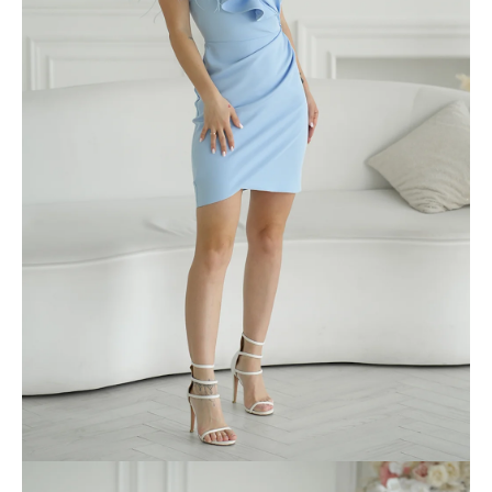
č
a
m
e