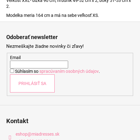
Veľkosť XXL- dĺžka 90 cm, hrudník 49-52 cm x 2, boky 51-53 cm x
2.
Modelka meria 164 cm a má na sebe veľkosť XS.
Z
á
Odoberať newsletter
p
Nezmeškajte žiadne novinky či zľavy!
ä
t
Email
i
Súhlasím so
spracúvaním osobných údajov
.
e
PRIHLÁSIŤ SA
Kontakt
eshop
@
miadresses.sk