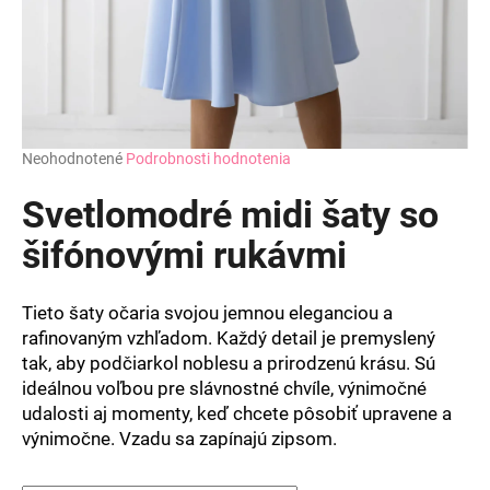
Priemerné
Neohodnotené
Podrobnosti hodnotenia
hodnotenie
produktu
Svetlomodré midi šaty so
je
0,0
šifónovými rukávmi
z
5
hviezdičiek.
Tieto šaty očaria svojou jemnou eleganciou a
rafinovaným vzhľadom. Každý detail je premyslený
tak, aby podčiarkol noblesu a prirodzenú krásu. Sú
ideálnou voľbou pre slávnostné chvíle, výnimočné
udalosti aj momenty, keď chcete pôsobiť upravene a
výnimočne. Vzadu sa zapínajú zipsom.