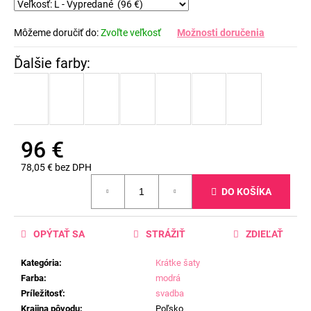
Môžeme doručiť do:
Zvoľte veľkosť
Možnosti doručenia
96 €
78,05 € bez DPH
Jednotková
DO KOŠÍKA
cena:
OPÝTAŤ SA
STRÁŽIŤ
ZDIEĽAŤ
Kategória
:
Krátke šaty
Farba
:
modrá
Príležitosť
:
svadba
Krajina pôvodu
:
Poľsko