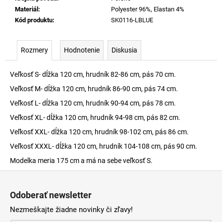
Materiál
:
Polyester 96%, Elastan 4%
Kód produktu
:
SK0116-LBLUE
Rozmery
Hodnotenie
Diskusia
Veľkosť S- dĺžka 120 cm, hrudník 82-86 cm, pás 70 cm.
Veľkosť M- dĺžka 120 cm, hrudník 86-90 cm, pás 74 cm.
Veľkosť L- dĺžka 120 cm, hrudník 90-94 cm, pás 78 cm.
Veľkosť XL- dĺžka 120 cm, hrudník 94-98 cm, pás 82 cm.
Veľkosť XXL- dĺžka 120 cm, hrudník 98-102 cm, pás 86 cm.
Veľkosť XXXL- dĺžka 120 cm, hrudník 104-108 cm, pás 90 cm.
Modelka meria 175 cm a má na sebe veľkosť S.
Z
á
Odoberať newsletter
p
Nezmeškajte žiadne novinky či zľavy!
ä