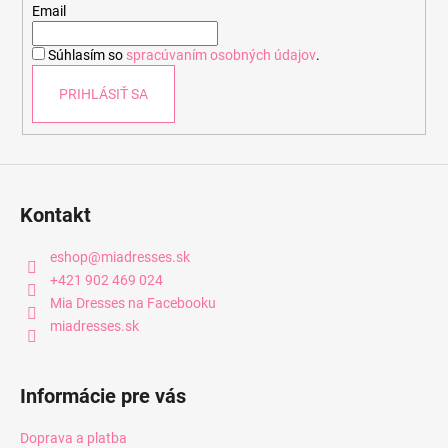
t
Email
i
Súhlasím so
spracúvaním osobných údajov
.
e
PRIHLÁSIŤ SA
Kontakt
eshop
@
miadresses.sk
+421 902 469 024
Mia Dresses na Facebooku
miadresses.sk
Informácie pre vás
Doprava a platba