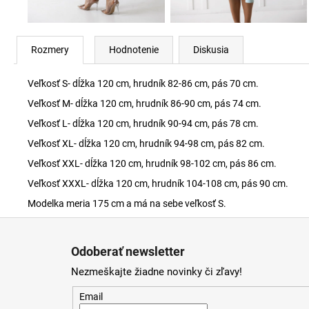
Rozmery
Hodnotenie
Diskusia
Veľkosť S- dĺžka 120 cm, hrudník 82-86 cm, pás 70 cm.
Veľkosť M- dĺžka 120 cm, hrudník 86-90 cm, pás 74 cm.
Veľkosť L- dĺžka 120 cm, hrudník 90-94 cm, pás 78 cm.
Veľkosť XL- dĺžka 120 cm, hrudník 94-98 cm, pás 82 cm.
Veľkosť XXL- dĺžka 120 cm, hrudník 98-102 cm, pás 86 cm.
Veľkosť XXXL- dĺžka 120 cm, hrudník 104-108 cm, pás 90 cm.
Modelka meria 175 cm a má na sebe veľkosť S.
Z
á
Odoberať newsletter
p
Nezmeškajte žiadne novinky či zľavy!
ä
t
Email