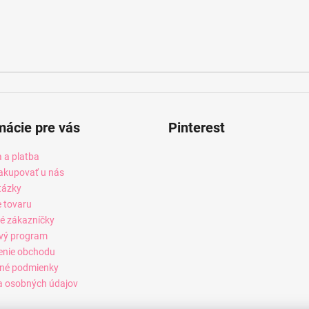
mácie pre vás
Pinterest
 a platba
akupovať u nás
tázky
e tovaru
é zákazníčky
vý program
enie obchodu
né podmienky
 osobných údajov