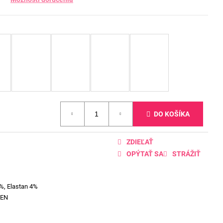
DO KOŠÍKA
ZDIEĽAŤ
OPÝTAŤ SA
STRÁŽIŤ
%, Elastan 4%
EEN