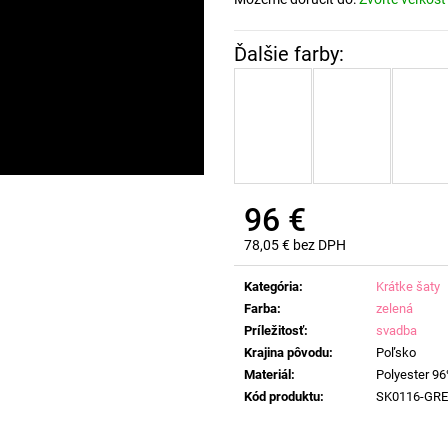
96 €
78,05 € bez DPH
Jednotková
cena:
Kategória
:
Krátke šaty
Farba
:
zelená
Príležitosť
:
svadba
Krajina pôvodu
:
Poľsko
Materiál
:
Polyester 96
Kód produktu
:
SK0116-GR