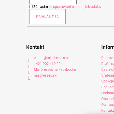
i
Súhlasím so
spracúvaním osobných údajov
.
e
PRIHLÁSIŤ SA
Kontakt
Infor
eshop
@
miadresses.sk
Doprava
+421 902 469 024
Prečo n
Mia Dresses na Facebooku
Časté o
miadresses.sk
Vráteni
Spokojn
Bonuso
Hodnot
Obchod
Ochrana
Kontakt