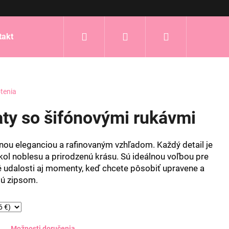
Hľadať
Prihlásenie
Nákupný
takt
košík
tenia
aty so šifónovými rukávmi
mnou eleganciou a rafinovaným vzhľadom. Každý detail je
kol noblesu a prirodzenú krásu. Sú ideálnou voľbou pre
é udalosti aj momenty, keď chcete pôsobiť upravene a
jú zipsom.
Možnosti doručenia