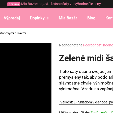
Mia Bazár: objavte krásne šaty za výhodnejšie ceny
Novinka
Výpredaj
Doplnky
Mia Bazár
Blog
Kon
Čo potrebujete nájsť?
šifónovými rukávmi
Priemerné
Neohodnotené
Podrobnosti hodno
HĽADAŤ
hodnotenie
produktu
Zelené midi š
je
0,0
Odporúčame
z
Tieto šaty očaria svojou je
5
premyslený tak, aby podčiar
hviezdičiek.
slávnostné chvíle, výnimočn
výnimočne. Vzadu sa zapína
Môžeme doručiť do:
Zvoľte veľkosť