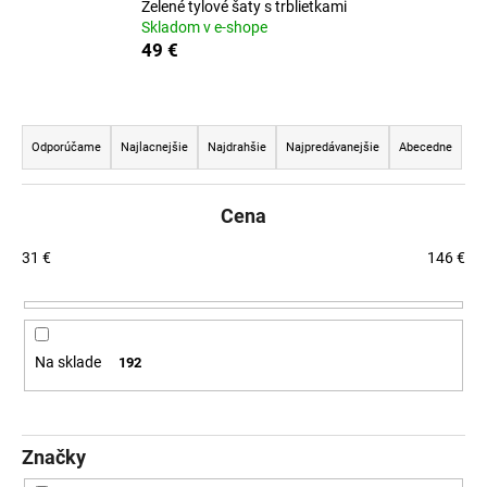
Zelené tylové šaty s trblietkami
á
Skladom v e-shope
49 €
j
s
ť
R
?
a
Odporúčame
Najlacnejšie
Najdrahšie
Najpredávanejšie
Abecedne
d
e
Cena
n
HĽADAŤ
i
31
€
146
€
e
p
O
r
Na sklade
192
d
o
p
d
o
u
r
Značky
k
ú