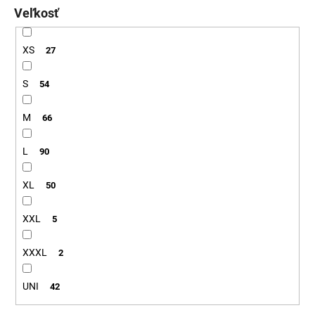
Veľkosť
XS
27
S
54
M
66
L
90
XL
50
XXL
5
XXXL
2
UNI
42