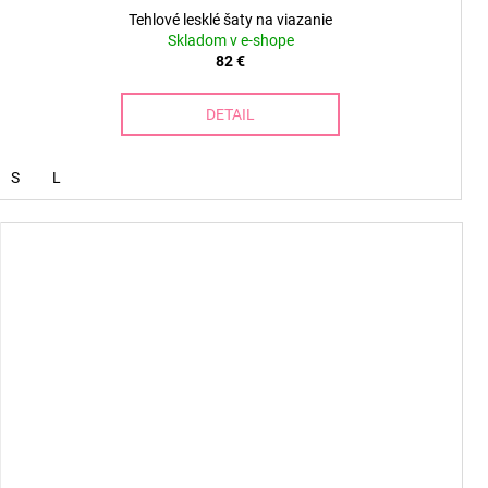
Tehlové lesklé šaty na viazanie
Skladom v e-shope
82 €
DETAIL
S
L