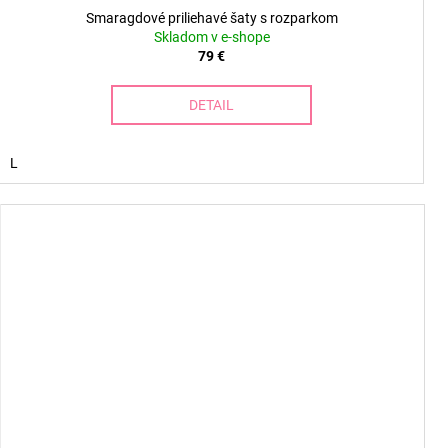
Smaragdové priliehavé šaty s rozparkom
Skladom v e-shope
79 €
DETAIL
L