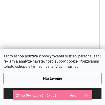
Tento eshop používa k poskytovaniu služieb, personalizácii
reklám a analýze návštevnosti súbory cookie. Používaním
tohoto eshopu s tým súhlasíte.
Viac informácií
Nastavenie
Súhlasím
Zľava 5% na prvý nákup?
Áno
Nie
Cyklámenové lesklé šaty na viazanie
Skladom v e-shope
82 €