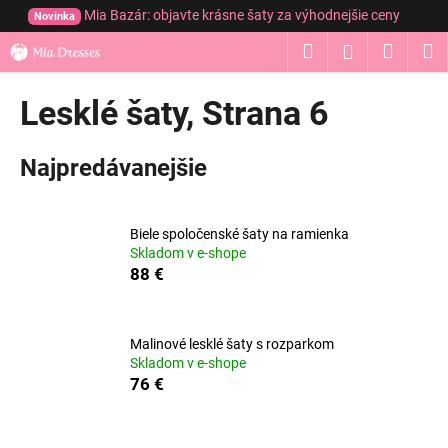
K
Prejsť
Mia Bazár: objavte krásne šaty za výhodnejšie ceny
Novinka
na
o
obsah
Hľadať
Nákup
M
Prihláseni
Späť
Späť
š
í
košík
Lesklé šaty
, Strana 6
Č
k
o
p
Najpredávanejšie
o
t
r
Biele spoločenské šaty na ramienka
Skladom v e-shope
e
88 €
b
u
j
Malinové lesklé šaty s rozparkom
Skladom v e-shope
e
76 €
t
e
n