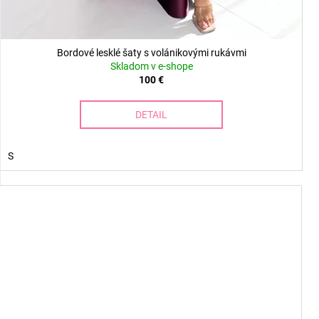
Bordové lesklé šaty s volánikovými rukávmi
Skladom v e-shope
100 €
DETAIL
S