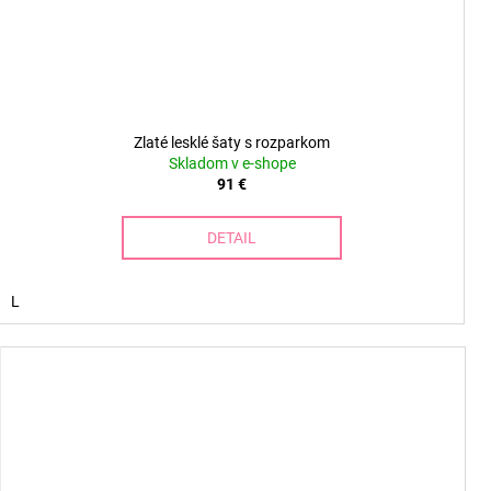
Zlaté lesklé šaty s rozparkom
Skladom v e-shope
91 €
DETAIL
L