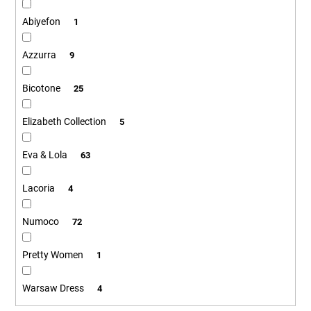
t
č
a
o
Abiyefon
1
m
v
e
Azzurra
9
Bicotone
25
Elizabeth Collection
5
Eva & Lola
63
Lacoria
4
Numoco
72
Pretty Women
1
Warsaw Dress
4