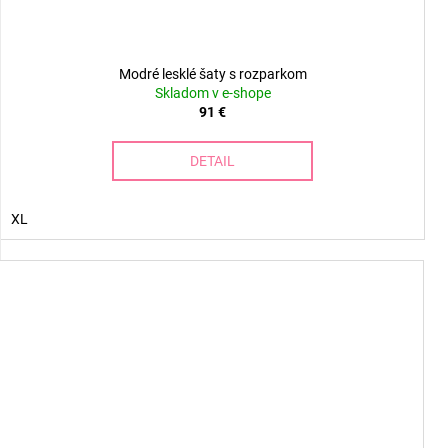
Modré lesklé šaty s rozparkom
Skladom v e-shope
91 €
DETAIL
XL