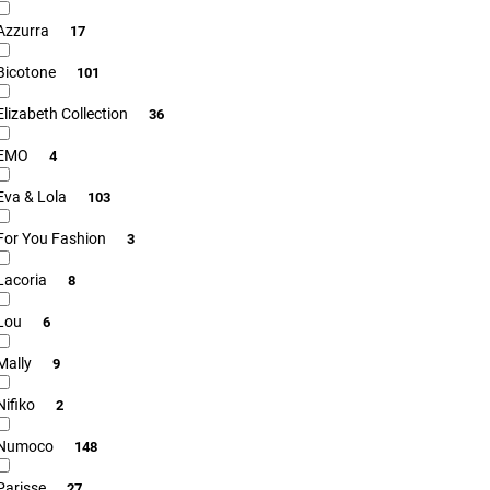
Azzurra
17
Bicotone
101
Elizabeth Collection
36
EMO
4
Eva & Lola
103
For You Fashion
3
Lacoria
8
Lou
6
Mally
9
Nifiko
2
Numoco
148
Parisse
27