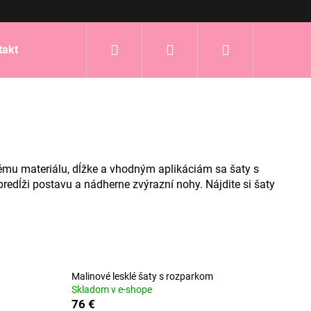
Hľadať
Prihlásenie
Nákupný
takt
košík
ému materiálu, dĺžke a vhodným aplikáciám sa šaty s
dĺži postavu a nádherne zvýrazní nohy. Nájdite si šaty
Malinové lesklé šaty s rozparkom
Skladom v e-shope
76 €