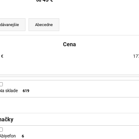
od
dávanejšie
Abecedne
Cena
€
17
Na sklade
619
načky
Abiyefon
6