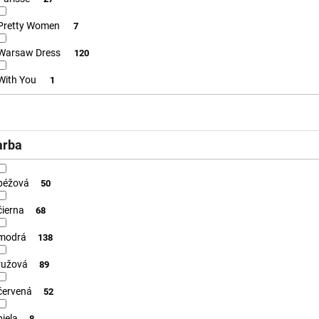
Pretty Women
7
Warsaw Dress
120
With You
1
arba
béžová
50
čierna
68
modrá
138
ružová
89
červená
52
biela
8