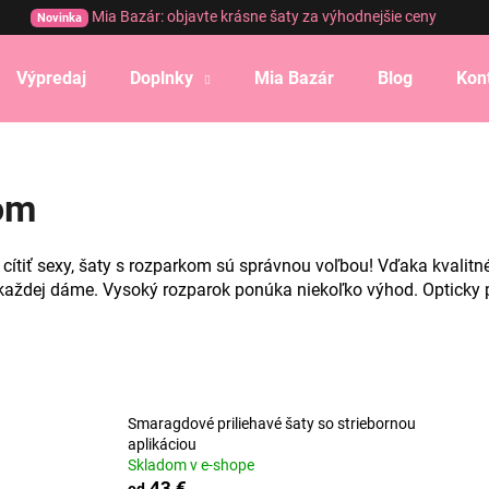
Mia Bazár: objavte krásne šaty za výhodnejšie ceny
Novinka
Výpredaj
Doplnky
Mia Bazár
Blog
Kon
Čo potrebujete nájsť?
kom
HĽADAŤ
tiť sexy, šaty s rozparkom sú správnou voľbou! Vďaka kvalitn
ždej dáme. Vysoký rozparok ponúka niekoľko výhod. Opticky pre
Odporúčame
Smaragdové priliehavé šaty so striebornou
aplikáciou
Skladom v e-shope
43 €