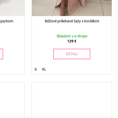
ozparkom
Béžové priliehavé šaty s korálikmi
Skladom v e-shope
129 €
DETAIL
S
XL