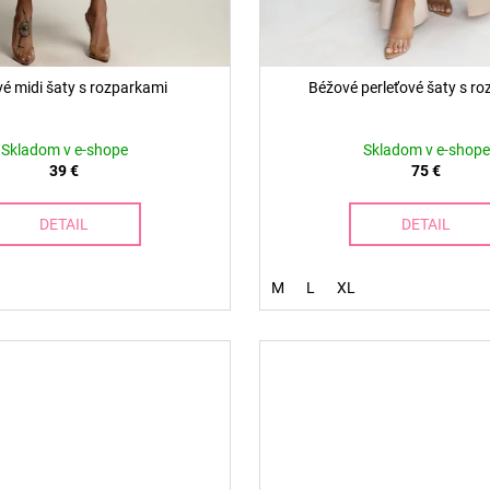
é midi šaty s rozparkami
Béžové perleťové šaty s r
Skladom v e-shope
Skladom v e-shope
39 €
75 €
DETAIL
DETAIL
M
L
XL