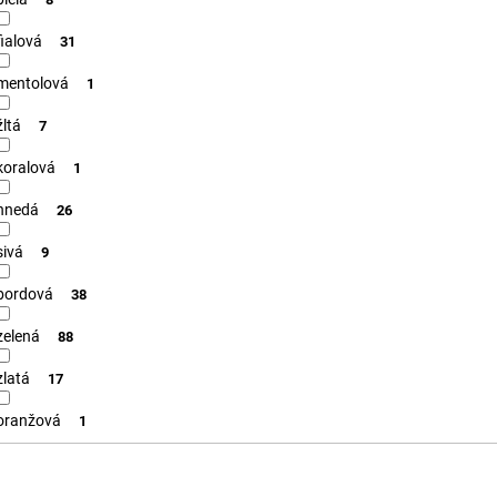
fialová
31
mentolová
1
žltá
7
koralová
1
hnedá
26
sivá
9
bordová
38
zelená
88
zlatá
17
oranžová
1