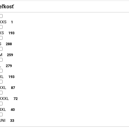
eľkosť
XXS
1
XS
193
S
288
M
259
L
279
XL
193
XXL
87
XXXL
72
4XL
40
UNI
33