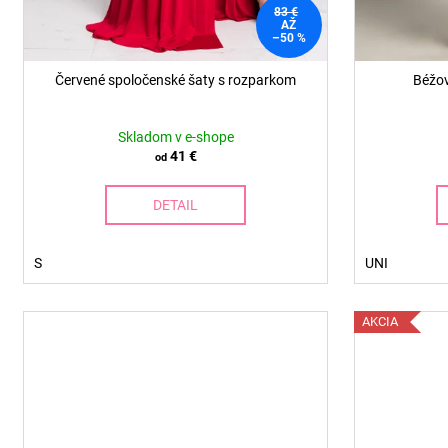
83 €
AŽ
–50 %
Červené spoločenské šaty s rozparkom
Béžov
Skladom v e-shope
41 €
od
DETAIL
S
UNI
AKCIA