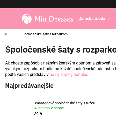
K
Prejsť
na
o
obsah
Späť
Späť
š
Dámska móda
do
do
í
obchodu
obchodu
k
Domov
Spoločenské šaty s rozparkom
Spoločenské šaty s rozpar
Ak chcete zapôsobiť nežným ženským dojmom a zároveň sa cí
vysokým rozparkom hodia na každú spoločenskú udalosť a ka
podľa vašich predstáv v
našej širokej ponuke.
Najpredávanejšie
Smaragdové spoločenské šaty s ružou
Skladom v e-shope
74 €